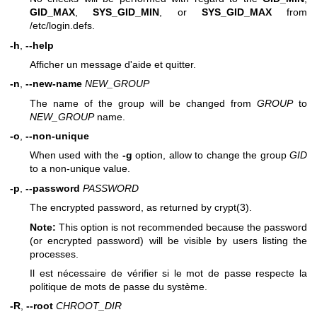
GID_MAX
,
SYS_GID_MIN
, or
SYS_GID_MAX
from
/etc/login.defs.
-h
,
--help
Afficher un message d'aide et quitter.
-n
,
--new-name
NEW_GROUP
The name of the group will be changed from
GROUP
to
NEW_GROUP
name.
-o
,
--non-unique
When used with the
-g
option, allow to change the group
GID
to a non-unique value.
-p
,
--password
PASSWORD
The encrypted password, as returned by
crypt(3)
.
Note:
This option is not recommended because the password
(or encrypted password) will be visible by users listing the
processes.
Il est nécessaire de vérifier si le mot de passe respecte la
politique de mots de passe du système.
-R
,
--root
CHROOT_DIR