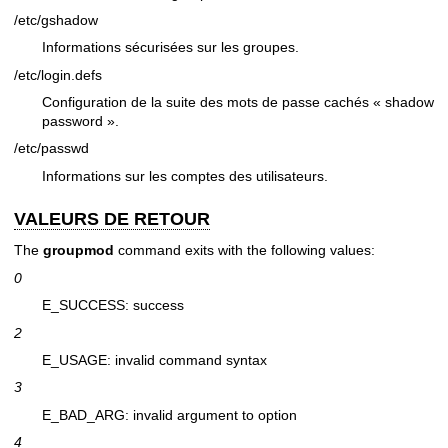
/etc/gshadow
Informations sécurisées sur les groupes.
/etc/login.defs
Configuration de la suite des mots de passe cachés « shadow
password ».
/etc/passwd
Informations sur les comptes des utilisateurs.
VALEURS DE RETOUR
The
groupmod
command exits with the following values:
0
E_SUCCESS: success
2
E_USAGE: invalid command syntax
3
E_BAD_ARG: invalid argument to option
4