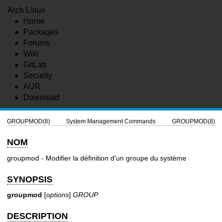
Arch Linux
Home
Packages
Forums
Wiki
GitLab
Security
AUR
Download
GROUPMOD(8)
System Management Commands
GROUPMOD(8)
NOM
groupmod - Modifier la définition d'un groupe du système
SYNOPSIS
groupmod
[
options
]
GROUP
DESCRIPTION