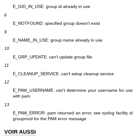
E_GID_IN_USE: group id already in use
6
E_NOTFOUND: specified group doesn't exist
9
E_NAME_IN_USE: group name already in use
10
E_GRP_UPDATE: can't update group file
11
E_CLEANUP_SERVICE: can't setup cleanup service
12
E_PAM_USERNAME: can't determine your username for use
with pam
13
E_PAM_ERROR: pam returned an error, see syslog facility id
groupmod for the PAM error message
VOIR AUSSI