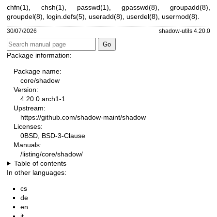
chfn(1)
,
chsh(1)
,
passwd(1)
,
gpasswd(8)
,
groupadd(8)
,
groupdel(8)
,
login.defs(5)
,
useradd(8)
,
userdel(8)
,
usermod(8)
.
30/07/2026
shadow-utils 4.20.0
Package information:
Package name:
core/shadow
Version:
4.20.0.arch1-1
Upstream:
https://github.com/shadow-maint/shadow
Licenses:
0BSD, BSD-3-Clause
Manuals:
/listing/core/shadow/
Table of contents
In other languages:
cs
de
en
it