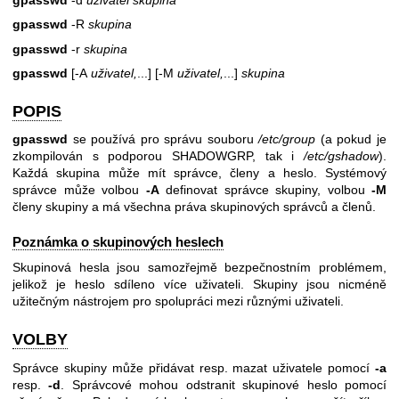
gpasswd
-R
skupina
gpasswd
-r
skupina
gpasswd
[-A
uživatel,
...] [-M
uživatel,
...]
skupina
POPIS
gpasswd
se používá pro správu souboru
/etc/group
(a pokud je
zkompilován s podporou SHADOWGRP, tak i
/etc/gshadow
).
Každá skupina může mít správce, členy a heslo. Systémový
správce může volbou
-A
definovat správce skupiny, volbou
-M
členy skupiny a má všechna práva skupinových správců a členů.
Poznámka o skupinových heslech
Skupinová hesla jsou samozřejmě bezpečnostním problémem,
jelikož je heslo sdíleno více uživateli. Skupiny jsou nicméně
užitečným nástrojem pro spolupráci mezi různými uživateli.
VOLBY
Správce skupiny může přidávat resp. mazat uživatele pomocí
-a
resp.
-d
. Správcové mohou odstranit skupinové heslo pomocí