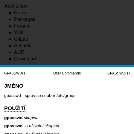
Arch Linux
Home
Packages
Forums
Wiki
GitLab
Security
AUR
Download
GPASSWD(1)
User Commands
GPASSWD(1)
JMÉNO
gpasswd - spravuje soubor /etc/group
POUŽITÍ
gpasswd
skupina
gpasswd
-a
uživatel
skupina
gpasswd
-d
uživatel
skupina