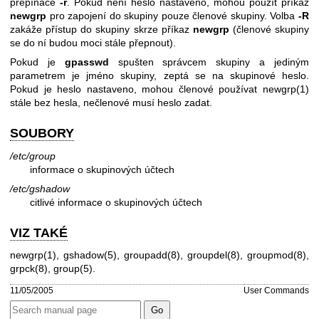
přepínače
-r
. Pokud není heslo nastaveno, mohou použít příkaz
newgrp
pro zapojení do skupiny pouze členové skupiny. Volba
-R
zakáže přístup do skupiny skrze příkaz
newgrp
(členové skupiny
se do ní budou moci stále přepnout).
Pokud je
gpasswd
spušten správcem skupiny a jediným
parametrem je jméno skupiny, zeptá se na skupinové heslo.
Pokud je heslo nastaveno, mohou členové používat
newgrp(1)
stále bez hesla, nečlenové musí heslo zadat.
SOUBORY
/etc/group
informace o skupinových účtech
/etc/gshadow
citlivé informace o skupinových účtech
VIZ TAKÉ
newgrp(1)
,
gshadow(5)
,
groupadd(8)
,
groupdel(8)
,
groupmod(8)
,
grpck(8)
,
group(5)
.
11/05/2005
User Commands