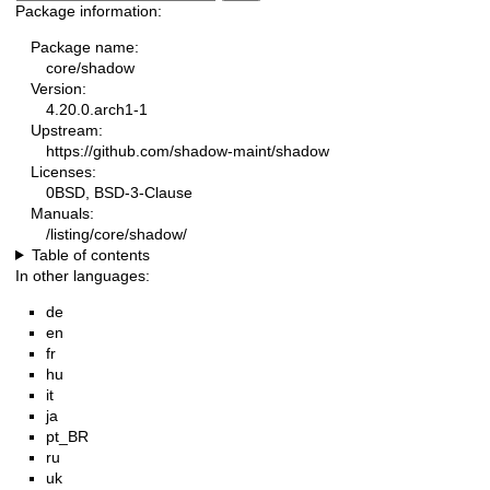
Package information:
Package name:
core/shadow
Version:
4.20.0.arch1-1
Upstream:
https://github.com/shadow-maint/shadow
Licenses:
0BSD, BSD-3-Clause
Manuals:
/listing/core/shadow/
Table of contents
In other languages:
de
en
fr
hu
it
ja
pt_BR
ru
uk