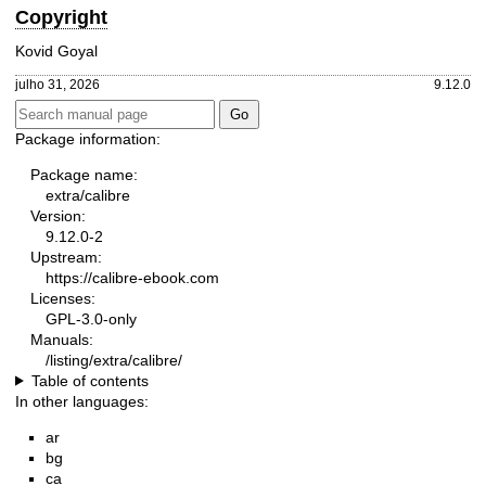
Copyright
Kovid Goyal
julho 31, 2026
9.12.0
Package information:
Package name:
extra/calibre
Version:
9.12.0-2
Upstream:
https://calibre-ebook.com
Licenses:
GPL-3.0-only
Manuals:
/listing/extra/calibre/
Table of contents
In other languages:
ar
bg
ca