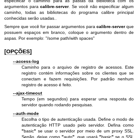
especificar o caminho para as pastas da biblioteca com os
argumentos para
calibre-server
. Se você não especificar algum
caminho, todas as bibliotecas do programa calibre principal
conhecidas serão usadas..
Sempre que você for passar argumentos para
calibre-server
que
possuem espaços em branco, coloque o argumento dentro de
aspas. Por exemplo: "/some path/with spaces"
[OPÇÕES]
--access-log
Caminho para o arquivo de registro de acessos. Este
registro contém informações sobre os clientes que se
conectam e fazem requisições. Por padrão nenhum
registro de acesso é feito.
--ajax-timeout
Tempo (em segundos) para esperar uma resposta do
servidor quando rodando pesquisas.
--auth-mode
Escolha o tipo de autenticação usada. Define o modo de
autenticação HTTP usado pelo servidor. Defina como
"
basic
"
se usar o servidor por meio de um proxy SSL.
Senão, deixe como
"
auto
"
, que usará
"
basic
"
se o SSL