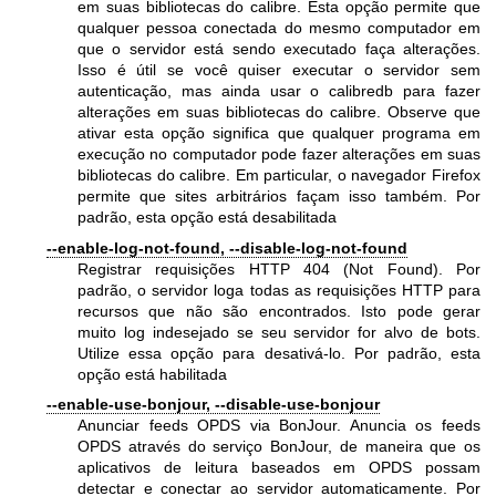
em suas bibliotecas do calibre. Esta opção permite que
qualquer pessoa conectada do mesmo computador em
que o servidor está sendo executado faça alterações.
Isso é útil se você quiser executar o servidor sem
autenticação, mas ainda usar o calibredb para fazer
alterações em suas bibliotecas do calibre. Observe que
ativar esta opção significa que qualquer programa em
execução no computador pode fazer alterações em suas
bibliotecas do calibre. Em particular, o navegador Firefox
permite que sites arbitrários façam isso também. Por
padrão, esta opção está desabilitada
--enable-log-not-found, --disable-log-not-found
Registrar requisições HTTP 404 (Not Found). Por
padrão, o servidor loga todas as requisições HTTP para
recursos que não são encontrados. Isto pode gerar
muito log indesejado se seu servidor for alvo de bots.
Utilize essa opção para desativá-lo. Por padrão, esta
opção está habilitada
--enable-use-bonjour, --disable-use-bonjour
Anunciar feeds OPDS via BonJour. Anuncia os feeds
OPDS através do serviço BonJour, de maneira que os
aplicativos de leitura baseados em OPDS possam
detectar e conectar ao servidor automaticamente. Por