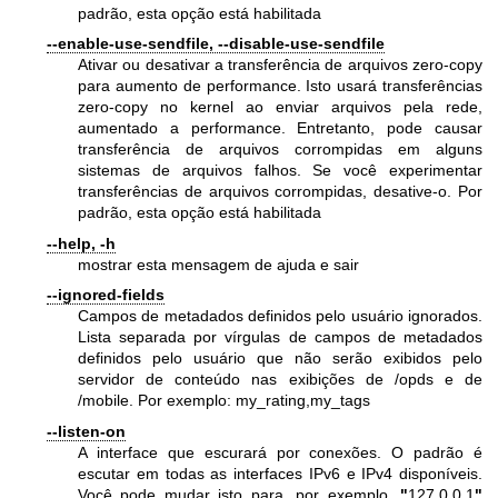
padrão, esta opção está habilitada
--enable-use-sendfile, --disable-use-sendfile
Ativar ou desativar a transferência de arquivos zero-copy
para aumento de performance. Isto usará transferências
zero-copy no kernel ao enviar arquivos pela rede,
aumentado a performance. Entretanto, pode causar
transferência de arquivos corrompidas em alguns
sistemas de arquivos falhos. Se você experimentar
transferências de arquivos corrompidas, desative-o. Por
padrão, esta opção está habilitada
--help, -h
mostrar esta mensagem de ajuda e sair
--ignored-fields
Campos de metadados definidos pelo usuário ignorados.
Lista separada por vírgulas de campos de metadados
definidos pelo usuário que não serão exibidos pelo
servidor de conteúdo nas exibições de /opds e de
/mobile. Por exemplo: my_rating,my_tags
--listen-on
A interface que escurará por conexões. O padrão é
escutar em todas as interfaces IPv6 e IPv4 disponíveis.
Você pode mudar isto para, por exemplo,
"
127.0.0.1
"