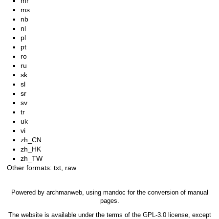
mr
ms
nb
nl
pl
pt
ro
ru
sk
sl
sr
sv
tr
uk
vi
zh_CN
zh_HK
zh_TW
Other formats:
txt
,
raw
Powered by
archmanweb
, using
mandoc
for the conversion of manual
pages.
The website is available under the terms of the
GPL-3.0
license, except