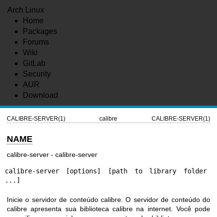
Arch Linux
Home
Packages
Forums
Wiki
GitLab
Security
AUR
Download
CALIBRE-SERVER(1)
calibre
CALIBRE-SERVER(1)
NAME
calibre-server - calibre-server
calibre-server [options] [path to library folder 
...]
Inicie o servidor de conteúdo calibre. O servidor de conteúdo do
calibre apresenta sua biblioteca calibre na internet. Você pode