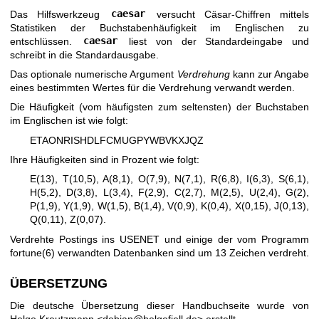
Das Hilfswerkzeug
caesar
versucht Cäsar-Chiffren mittels
Statistiken der Buchstabenhäufigkeit im Englischen zu
entschlüssen.
caesar
liest von der Standardeingabe und
schreibt in die Standardausgabe.
Das optionale numerische Argument
Verdrehung
kann zur Angabe
eines bestimmten Wertes für die Verdrehung verwandt werden.
Die Häufigkeit (vom häufigsten zum seltensten) der Buchstaben
im Englischen ist wie folgt:
ETAONRISHDLFCMUGPYWBVKXJQZ
Ihre Häufigkeiten sind in Prozent wie folgt:
E(13), T(10,5), A(8,1), O(7,9), N(7,1), R(6,8), I(6,3), S(6,1),
H(5,2), D(3,8), L(3,4), F(2,9), C(2,7), M(2,5), U(2,4), G(2),
P(1,9), Y(1,9), W(1,5), B(1,4), V(0,9), K(0,4), X(0,15), J(0,13),
Q(0,11), Z(0,07).
Verdrehte Postings ins USENET und einige der vom Programm
fortune(6)
verwandten Datenbanken sind um 13 Zeichen verdreht.
ÜBERSETZUNG
Die deutsche Übersetzung dieser Handbuchseite wurde von