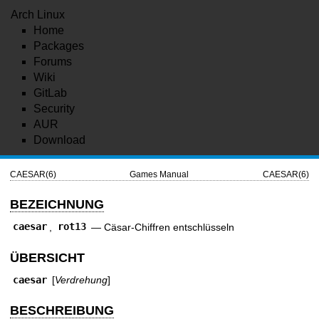
Arch Linux
Home
Packages
Forums
Wiki
GitLab
Security
AUR
Download
CAESAR(6)
Games Manual
CAESAR(6)
BEZEICHNUNG
caesar
,
rot13
—
Cäsar-Chiffren entschlüsseln
ÜBERSICHT
caesar
[
Verdrehung
]
BESCHREIBUNG