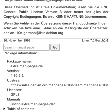
Helge Kreutzmann <debian@helgefjell.de> erstellt.
Diese Übersetzung ist Freie Dokumentation; lesen Sie die
GNU
General Public License Version 3
oder neuer bezüglich der
Copyright-Bedingungen. Es wird KEINE HAFTUNG übernommen.
Wenn Sie Fehler in der Übersetzung dieser Handbuchseite finden,
schicken Sie bitte eine E-Mail an die Mailingliste der Übersetzer:
debian-l10n-german@lists.debian.org
16. November 1993
Linux 7.0.8-arch1-1
Package information:
Package name:
extra/man-pages-de
Version:
4.30.2-1
Upstream:
https://salsa.debian.org/manpages-l10n-team/manpages-l10n
Licenses:
GPL3
Manuals:
/listing/extra/man-pages-de/
Table of contents