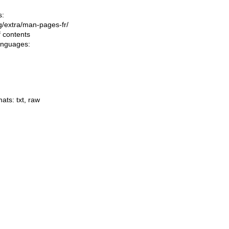
s:
ing/extra/man-pages-fr/
f contents
languages:
mats:
txt
,
raw