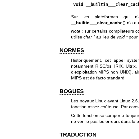
void __builtin___clear_cac
Sur les plateformes qui n'
__builtin___clear_cache
() n'a a
Note
: sur certains compilateurs c
utilise
char *
au lieu de
void *
pour 
NORMES
Historiquement, cet appel systè
notamment RISC/os, IRIX, Ultrix
d'exploitation MIPS non UNIX), ain
MIPS est de facto standard.
BOGUES
Les noyaux Linux avant Linux 2.6
fonction assez coûteuse. Par consé
Cette fonction se comporte toujo
ne vérifie pas les erreurs dans le
TRADUCTION