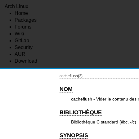
Arch Linux
Home
Packages
Forums
Wiki
GitLab
Security
AUR
Download
cacheflush(2)
NOM
cacheflush - Vider le contenu de
BIBLIOTHÈQUE
Bibliothèque C standard (
libc
,
-lc
)
SYNOPSIS