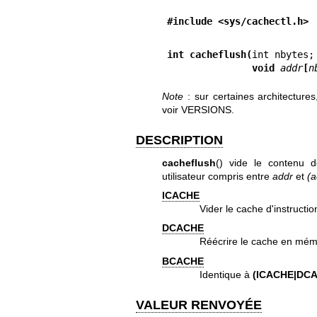
#include <sys/cachectl.h>
int cacheflush(
               void 
addr
[
n
Note
: sur certaines architectures
voir VERSIONS.
DESCRIPTION
cacheflush
() vide le contenu 
utilisateur compris entre
addr
et
(a
ICACHE
Vider le cache d'instructio
DCACHE
Réécrire le cache en mémo
BCACHE
Identique à
(ICACHE|DC
VALEUR RENVOYÉE