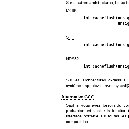
Sur d'autres architectures, Linux 
M68K :
int cacheflush(unsi
          
SH :
int cacheflush(unsi
NDS32 :
int cacheflush(unsi
Sur les architectures ci-dessus
système ; appelez-le avec
syscall(
Alternative GCC
Sauf si vous avez besoin du con
probablement utiliser la fonctio
interface portable sur toutes le
compatibles :