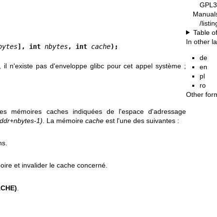
GPL3
Manual
/list
Table o
In other 
bytes
], int 
nbytes
, int 
cache
);
de
, il n'existe pas d'enveloppe glibc pour cet appel système ;
en
pl
ro
Other for
des mémoires caches indiquées de l'espace d'adressage
ddr+nbytes-1)
. La mémoire
cache
est l'une des suivantes :
ns.
ire et invalider le cache concerné.
ACHE)
.