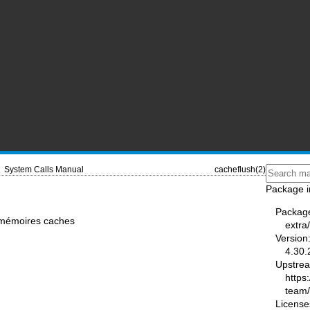
System Calls Manual
cacheflush(2)
Package i
Packag
s mémoires caches
extra
Version
4.30.
Upstre
https
team
License