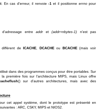
it. En cas d'erreur, il renvoie
-1
et il positionne
errno
pour
e d'adressage entre
addr
et
(addr+nbytes-1)
n'est pas
 différent de
ICACHE
,
DCACHE
ou
BCACHE
(mais voir
 utilisé dans des programmes conçus pour être portables. Sur
la première fois sur l'architecture MIPS, mais Linux offre
cacheflush
() sur d'autres architectures, mais avec des
ecture
pour cet appel système, dont le prototype est présenté en
 suivantes : ARC, CSKY, MIPS et NIOS2.