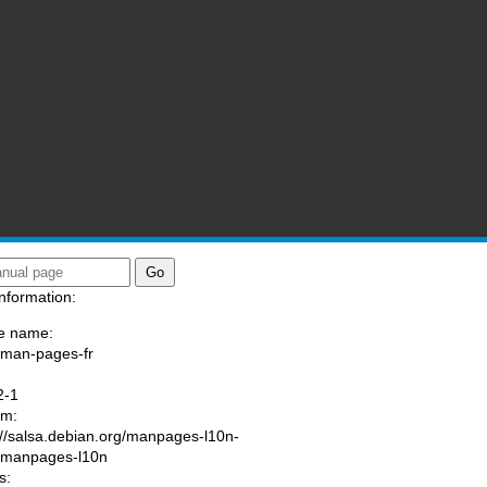
nformation:
e name:
/man-pages-fr
:
2-1
am:
://salsa.debian.org/manpages-l10n-
/manpages-l10n
s: