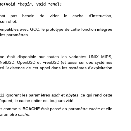
he(void *
begin
, void *
end
);
ont pas besoin de vider le cache d'instruction,
ucun effet.
ompatibles avec GCC, le prototype de cette fonction intégrée
les paramètres.
me était disponible sur toutes les variantes UNIX MIPS,
, NetBSD, OpenBSD et FreeBSD (et aussi sur des systèmes
si l'existence de cet appel dans les systèmes d'exploitation
.11 ignorent les paramètres
addr
et
nbytes
, ce qui rend cette
quent, le cache entier est toujours vidé.
urs comme si
BCACHE
était passé en paramètre
cache
et elle
 paramètre
cache
.