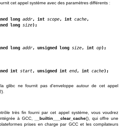
fournit cet appel système avec des paramètres différents :
gned long 
addr
, int 
scope
, int 
cache
,
     unsigned long 
size
);
gned long 
addr
, unsigned long 
size
, int 
op
);
gned int 
start
, unsigned int 
end
, int 
cache
);
, la glibc ne fournit pas d'enveloppe autour de cet appel
2)
.
trôle très fin fourni par cet appel système, vous voudrez
n intégrée à GCC,
__builtin___clear_cache
(), qui offre une
s plateformes prises en charge par GCC et les compilateurs