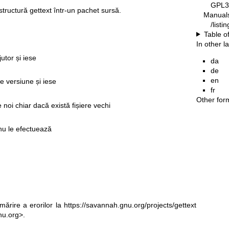
GPL3
structură gettext într-un pachet sursă.
Manual
/list
Table o
In other 
utor și iese
da
de
en
e versiune și iese
fr
Other for
e noi chiar dacă există fișiere vechi
 nu le efectuează
mărire a erorilor la
https://savannah.gnu.org/projects/gettext
nu.org>.