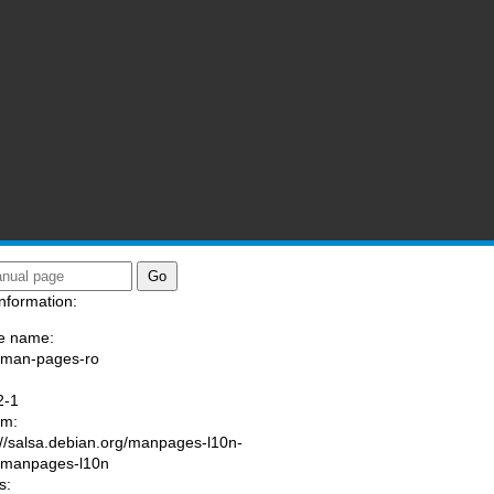
nformation:
e name:
/man-pages-ro
:
2-1
am:
://salsa.debian.org/manpages-l10n-
/manpages-l10n
s: