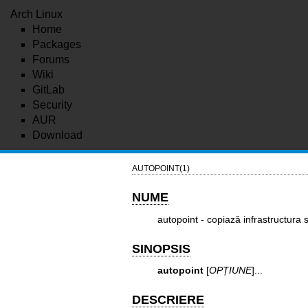
Arch Linux
Home
Packages
Forums
Wiki
GitLab
Security
AUR
Download
AUTOPOINT(1)
NUME
autopoint - copiază infrastructura 
SINOPSIS
autopoint
[
OPȚIUNE
]...
DESCRIERE