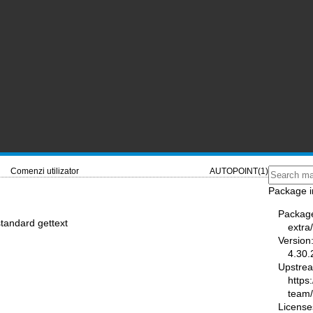
Comenzi utilizator
AUTOPOINT(1)
Package i
Packag
standard gettext
extra
Version
4.30.
Upstre
https
team
License