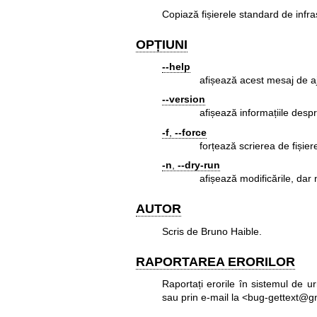
Copiază fișierele standard de infra
OPȚIUNI
--help
afișează acest mesaj de aj
--version
afișează informațiile despr
-f
,
--force
forțează scrierea de fișier
-n
,
--dry-run
afișează modificările, dar
AUTOR
Scris de Bruno Haible.
RAPORTAREA ERORILOR
Raportați erorile în sistemul de ur
sau prin e-mail la <bug-gettext@g