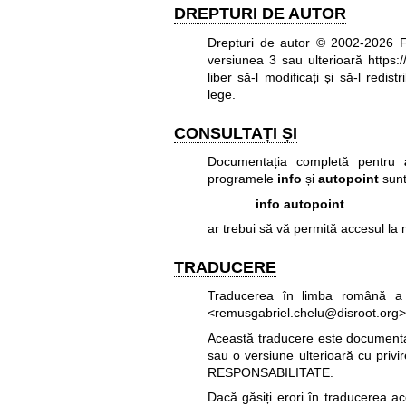
DREPTURI DE AUTOR
Drepturi de autor © 2002-2026 
versiunea 3 sau ulterioară
https:
liber să-l modificați și să-l redi
lege.
CONSULTAȚI ȘI
Documentația completă pentru
programele
info
și
autopoint
sunt
info autopoint
ar trebui să vă permită accesul la
TRADUCERE
Traducerea în limba română a 
<remusgabriel.chelu@disroot.org>
Această traducere este documentați
sau o versiune ulterioară cu privi
RESPONSABILITATE.
Dacă găsiți erori în traducerea a