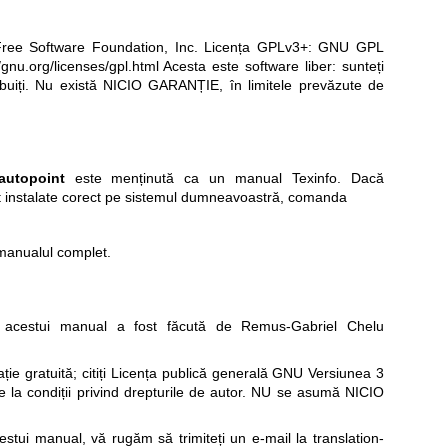
Free Software Foundation, Inc. Licența GPLv3+: GNU GPL
//gnu.org/licenses/gpl.html
Acesta este software liber: sunteți
stribuiți. Nu există NICIO GARANȚIE, în limitele prevăzute de
autopoint
este menținută ca un manual Texinfo. Dacă
 instalate corect pe sistemul dumneavoastră, comanda
 manualul complet.
acestui manual a fost făcută de Remus-Gabriel Chelu
e gratuită; citiți
Licența publică generală GNU Versiunea 3
re la condiții privind drepturile de autor. NU se asumă NICIO
cestui manual, vă rugăm să trimiteți un e-mail la
translation-