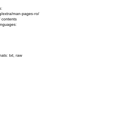
s:
ing/extra/man-pages-ro/
f contents
languages:
mats:
txt
,
raw