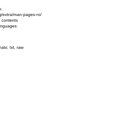
s:
ing/extra/man-pages-ro/
f contents
languages:
mats:
txt
,
raw