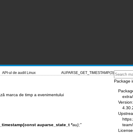
API-ul de audit Linux
AUPARSE_GET_TIMESTAMP(3)
Package i
Packag
ză marca de timp a evenimentului
extra
Version
4.30.
Upstre
https
team
_timestamp(const auparse_state_t *
au);"
License