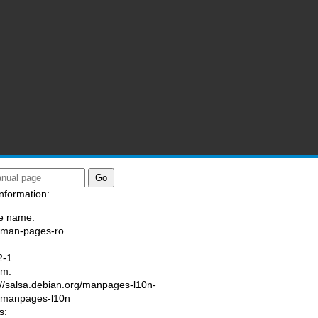
nformation:
e name:
/man-pages-ro
:
2-1
am:
://salsa.debian.org/manpages-l10n-
/manpages-l10n
s: