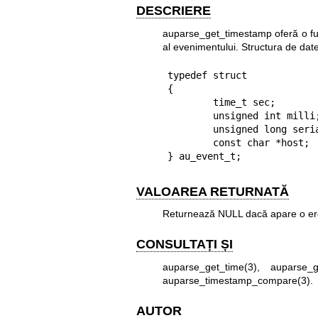
DESCRIERE
auparse_get_timestamp oferă o fun
al evenimentului. Structura de dat
typedef struct

{

        time_t sec;             // Secunde eveniment

        unsigned int milli;     // milisecundă din marcajul de timp

        unsigned long serial;   // Numărul de serie al evenimentului

        const char *host;       // Numele de nod ali mașinii

} au_event_t;
VALOAREA RETURNATĂ
Returnează NULL dacă apare o eroar
CONSULTAȚI ȘI
auparse_get_time(3)
,
auparse_ge
auparse_timestamp_compare(3)
.
AUTOR