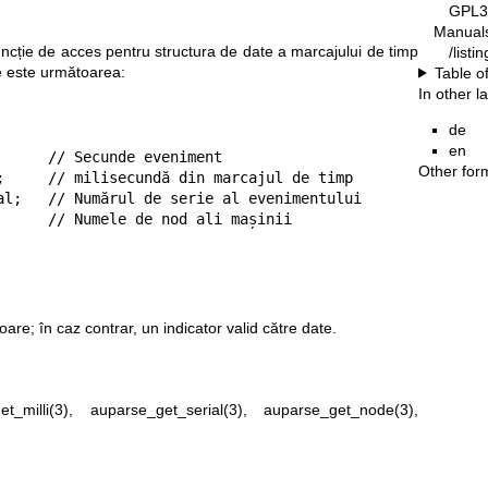
GPL3
Manual
cție de acces pentru structura de date a marcajului de timp
/list
e este următoarea:
Table o
In other 
de
en
Other for
e; în caz contrar, un indicator valid către date.
t_milli(3)
,
auparse_get_serial(3)
,
auparse_get_node(3)
,