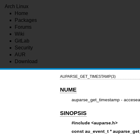
Arch Linux
Home
Packages
Forums
Wiki
GitLab
Security
AUR
Download
AUPARSE_GET_TIMESTAMP(3)
NUME
auparse_get_timestamp - accesea
SINOPSIS
#include <auparse.h>
const au_event_t * auparse_get