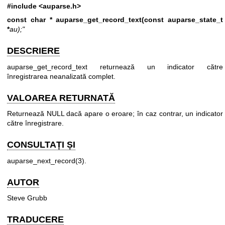
#include <auparse.h>
const char * auparse_get_record_text(const auparse_state_t
*
au);"
DESCRIERE
auparse_get_record_text returnează un indicator către
înregistrarea neanalizată complet.
VALOAREA RETURNATĂ
Returnează NULL dacă apare o eroare; în caz contrar, un indicator
către înregistrare.
CONSULTAȚI ȘI
auparse_next_record(3)
.
AUTOR
Steve Grubb
TRADUCERE