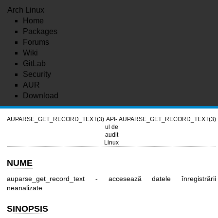
Arch Linux
Home
Packages
Forums
Wiki
GitLab
Security
AUR
Download
AUPARSE_GET_RECORD_TEXT(3)
API-
AUPARSE_GET_RECORD_TEXT(3)
ul de
audit
Linux
NUME
auparse_get_record_text - accesează datele înregistrării
neanalizate
SINOPSIS