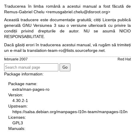
Traducerea în limba română a acestui manual a fost făcută de
Remus-Gabriel Chelu <remusgabriel.chelu@disroot.org>
Această traducere este documentație gratuită; citiți
Licența publică
generală GNU Versiunea 3
sau o versiune ulterioară cu privire la
condiții privind drepturile de autor. NU se asumă NICIO
RESPONSABILITATE.
Dacă găsiți erori în traducerea acestui manual, vă rugăm să trimiteți
un e-mail la
translation-team-ro@lists.sourceforge.net
.
februarie 2007
Red Hat
Package information:
Package name:
extra/man-pages-ro
Version:
4.30.2-1
Upstream:
https://salsa.debian.org/manpages-l10n-team/manpages-l10n
Licenses:
GPL3
Manuals: