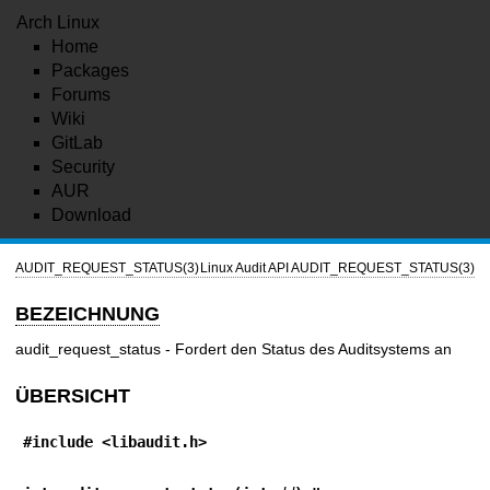
Arch Linux
Home
Packages
Forums
Wiki
GitLab
Security
AUR
Download
AUDIT_REQUEST_STATUS(3)
Linux Audit API
AUDIT_REQUEST_STATUS(3)
BEZEICHNUNG
audit_request_status - Fordert den Status des Auditsystems an
ÜBERSICHT
#include <libaudit.h>