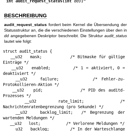
int audit_request_status(int 
dd
);"
BESCHREIBUNG
audit_request_status
fordert beim Kernel die Übersendung der
Statusstruktur an, die die verschiedenen Einstellungen über den in
dd
angegebenen Deskriptor beschreibt. Die Struktur
audit_status
lautet wie folgt:
struct audit_status {

   __u32   mask;           /* Bitmaske für gültige 
Einträge */

   __u32   enabled;        /* 1 = aktiviert, 0 = 
deaktiviert */

   __u32   failure;        /* Fehler-zu-
Protokollieren-Aktion */

   __u32   pid;            /* PID des auditd-
Prozesses */

   __u32   rate_limit;     /* 
Nachrichtenratenbegrenzung (pro Sekunde) */

   __u32   backlog_limit;  /* Begrenzung der 
wartenden Meldungen */

   __u32   lost;           /* Verlorene Meldungen */

   __u32   backlog;        /* In der Warteschlange 