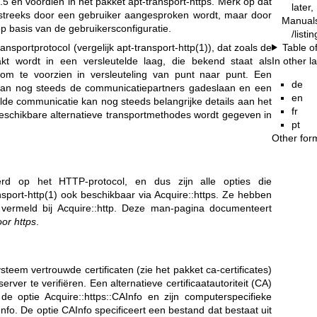
5 en voordien in het pakket apt-transport-https. Merk op dat
later,
tstreeks door een gebruiker aangesproken wordt, maar door
Manual
 basis van de gebruikersconfiguratie.
/listi
Table o
ransportprotocol (vergelijk
apt-transport-http(1)
), dat zoals de
In other 
kt wordt in een versleutelde laag, die bekend staat als
 om te voorzien in versleuteling van punt naar punt. Een
de
kan nog steeds de communicatiepartners gadeslaan en een
en
lde communicatie kan nog steeds belangrijke details aan het
fr
beschikbare alternatieve transportmethodes wordt gegeven in
pt
Other for
rd op het HTTP-protocol, en dus zijn alle opties die
nsport-http(1)
ook beschikbaar via Acquire::https. Ze hebben
vermeld bij Acquire::http. Deze man-pagina documenteert
oor https
.
teem vertrouwde certificaten (zie het pakket ca-certificates)
erver te verifiëren. Een alternatieve certificaatautoriteit (CA)
e optie Acquire::https::CAInfo en zijn computerspecifieke
Info. De optie CAInfo specificeert een bestand dat bestaat uit