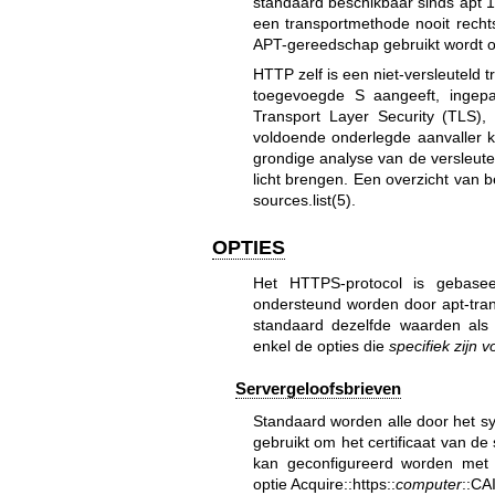
standaard beschikbaar sinds apt 1.
een transportmethode nooit rech
APT-gereedschap gebruikt wordt op
HTTP zelf is een niet-versleuteld t
toegevoegde S aangeeft, ingepa
Transport Layer Security (TLS),
voldoende onderlegde aanvaller 
grondige analyse van de versleute
licht brengen. Een overzicht van 
sources.list(5)
.
OPTIES
Het HTTPS-protocol is gebasee
ondersteund worden door
apt-tra
standaard dezelfde waarden als 
enkel de opties die
specifiek zijn v
Servergeloofsbrieven
Standaard worden alle door het sys
gebruikt om het certificaat van de s
kan geconfigureerd worden met d
optie Acquire::https::
computer
::CA