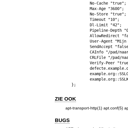
	No-Cache "true";

	Max-Age "3600";

	No-Store "true";

	Timeout "10";

	Dl-Limit "42";

	Pipeline-Depth "0";

	AllowRedirect "false";

	User-Agent "Mijn APT-HTTPS";

	SendAccept "false";

	CAInfo "/pad/naar/ca/certs.pem";

	CRLFile "/pad/naar/all/crl.pem";

	Verify-Peer "true";

	defecte.example.org::Verify-Host "false";

	example.org::SSLCert "/pad/naar/cliënt/cert.pem";

	example.org::SSLKey "/pad/naar/cliënt/key.pem"

};
ZIE OOK
apt-transport-http(1)
apt.conf(5)
a
BUGS