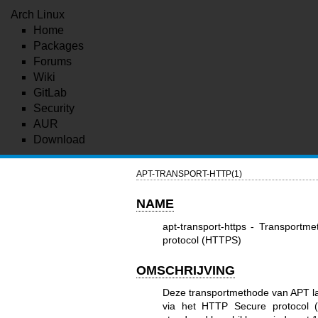
Arch Linux
Home
Packages
Forums
Wiki
GitLab
Security
AUR
Download
APT-TRANSPORT-HTTP(1)
NAME
apt-transport-https - Transport
protocol (HTTPS)
OMSCHRIJVING
Deze transportmethode van APT l
via het HTTP Secure protocol 