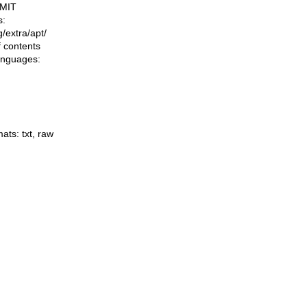
 MIT
s:
ng/extra/apt/
f contents
languages:
mats:
txt
,
raw