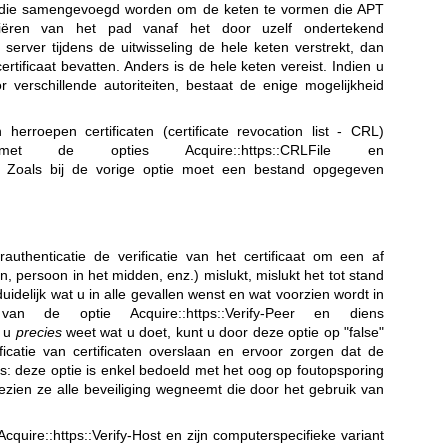
g), die samengevoegd worden om de keten te vormen die APT
fiëren van het pad vanaf het door uzelf ondertekend
e server tijdens de uitwisseling de hele keten verstrekt, dan
rtificaat bevatten. Anders is de hele keten vereist. Indien u
 verschillende autoriteiten, bestaat de enige mogelijkheid
herroepen certificaten (certificate revocation list - CRL)
met de opties Acquire::https::CRLFile en
. Zoals bij de vorige optie moet een bestand opgegeven
authenticatie de verificatie van het certificaat om een af
, persoon in het midden, enz.) mislukt, mislukt het tot stand
uidelijk wat u in alle gevallen wenst en wat voorzien wordt in
an de optie Acquire::https::Verify-Peer en diens
n u
precies
weet wat u doet, kunt u door deze optie op "false"
ificatie van certificaten overslaan en ervoor zorgen dat de
ls: deze optie is enkel bedoeld met het oog op foutopsporing
ezien ze alle beveiliging wegneemt die door het gebruik van
quire::https::Verify-Host en zijn computerspecifieke variant