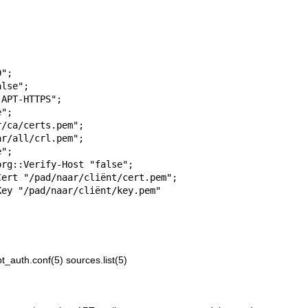
pt_auth.conf(5)
sources.list(5)