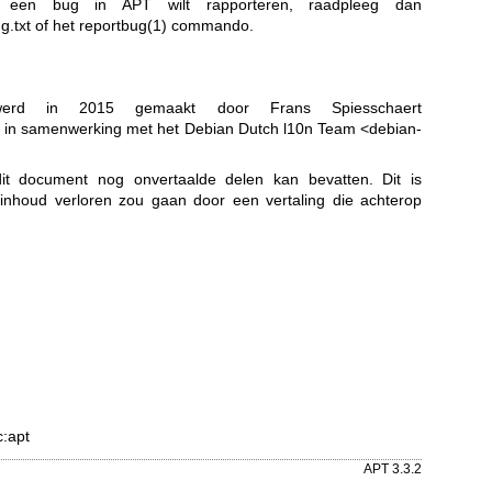
u een bug in APT wilt rapporteren, raadpleeg dan
g.txt of het
reportbug(1)
commando.
werd in 2015 gemaakt door Frans Spiesschaert
in samenwerking met het Debian Dutch l10n Team <debian-
it document nog onvertaalde delen kan bevatten. Dit is
 inhoud verloren zou gaan door een vertaling die achterop
c:apt
APT 3.3.2