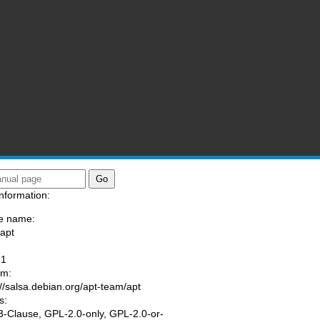
nformation:
e name:
/apt
:
-1
am:
://salsa.debian.org/apt-team/apt
s:
-Clause, GPL-2.0-only, GPL-2.0-or-