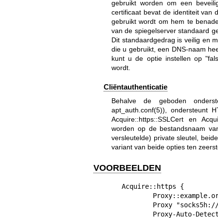
gebruikt worden om een beveilig
certificaat bevat de identiteit 
gebruikt wordt om hem te benad
van de spiegelserver standaard get
Dit standaardgedrag is veilig en 
die u gebruikt, een DNS-naam heeft
kunt u de optie instellen op "fa
wordt.
Cliëntauthenticatie
Behalve de geboden onderste
apt_auth.conf(5)
), ondersteunt H
Acquire::https::SSLCert en Acqu
worden op de bestandsnaam van h
versleutelde) private sleutel, bei
variant van beide opties ten zeers
VOORBEELDEN
Acquire::https {

	Proxy::example.org "DIRECT";

	Proxy "socks5h://apt:pass@127.0.0.1:9050";

	Proxy-Auto-Detect "/usr/local/bin/apt-https-proxy-auto-detect";
