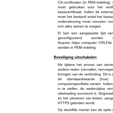
CA-certificaten (in PEM-indelin
moet gebruiken voor het veri
basiscertificaat. Indien de extern
moet het bestand enkel het basisce
ondersteuning moet voorzien voor
erin alles samen te voegen.
Er kan een aangepaste lijst van 
geconfigureerd worden 
Acquire::https::
computer
::CRLFile
worden in PEM-indeling.
Beveiliging uitschakelen
Als tijdens het proces van server
andere reden (vervallen, herroepen
brengen van de verbinding. Dit is d
de standaardwaarde (true) v
computerspecifieke variant. Indie
in te stellen, de wederzijdse ver
uitwisseling succesvol is. Nogmaa
en het uitvoeren van testen, aang
HTTPS geboden wordt.
Op dezelfde manier kan de optie Ac