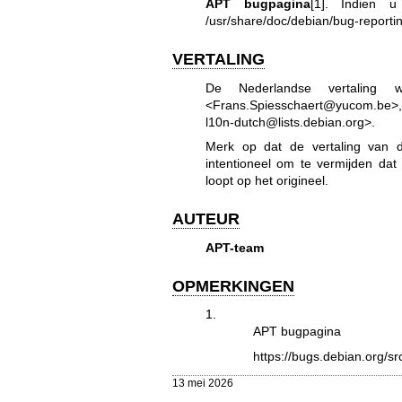
APT bugpagina
[1]. Indien 
/usr/share/doc/debian/bug-reportin
VERTALING
De Nederlandse vertaling 
<Frans.Spiesschaert@yucom.be>, 
l10n-dutch@lists.debian.org>.
Merk op dat de vertaling van d
intentioneel om te vermijden dat
loopt op het origineel.
AUTEUR
APT-team
OPMERKINGEN
1.
APT bugpagina
https://bugs.debian.org/sr
13 mei 2026