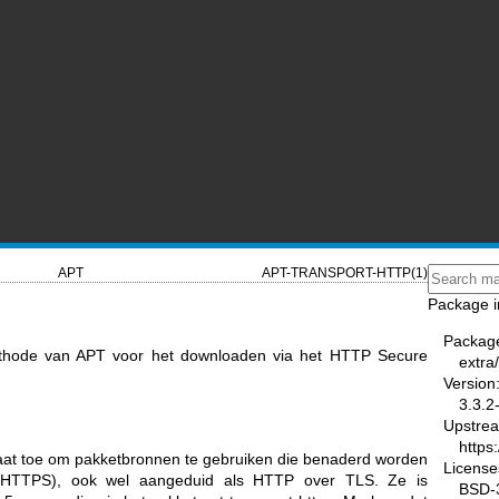
APT
APT-TRANSPORT-HTTP(1)
Package i
Packag
methode van APT voor het downloaden via het HTTP Secure
extra
Version
3.3.2
Upstre
https
aat toe om pakketbronnen te gebruiken die benaderd worden
License
(HTTPS), ook wel aangeduid als HTTP over TLS. Ze is
BSD-3