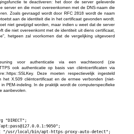
ingsfunctie te deactiveren: het door de server geleverde
van de server en die moet overeenkomen met de DNS-naam die
eren. Zoals gevraagd wordt door RFC 2818 wordt de naam
oetst aan de identiteit die in het certificaat gevonden wordt.
moet niet gewijzigd worden, maar indien u weet dat de server
 die niet overeenkomt met de identiteit uit diens certificaat,
lse", hetgeen zal voorkomen dat de vergelijking uitgevoerd
uning voor authenticatie via een wachtwoord (zie
TTPS ook authenticatie op basis van cliëntcertificaten via
ire::https::SSLKey. Deze moeten respectievelijk ingesteld
et X.509 cliëntcertificaat en de ermee verbonden (niet-
de in PEM-indeling. In de praktijk wordt de computerspecifieke
te aanbevolen.