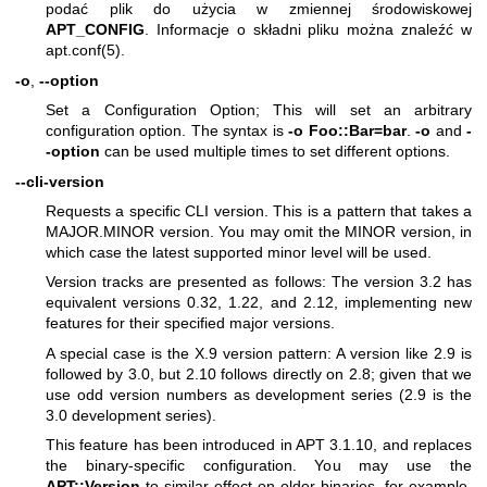
podać plik do użycia w zmiennej środowiskowej
APT_CONFIG
. Informacje o składni pliku można znaleźć w
apt.conf(5)
.
-o
,
--option
Set a Configuration Option; This will set an arbitrary
configuration option. The syntax is
-o Foo::Bar=bar
.
-o
and
-
-option
can be used multiple times to set different options.
--cli-version
Requests a specific CLI version. This is a pattern that takes a
MAJOR.MINOR version. You may omit the MINOR version, in
which case the latest supported minor level will be used.
Version tracks are presented as follows: The version 3.2 has
equivalent versions 0.32, 1.22, and 2.12, implementing new
features for their specified major versions.
A special case is the X.9 version pattern: A version like 2.9 is
followed by 3.0, but 2.10 follows directly on 2.8; given that we
use odd version numbers as development series (2.9 is the
3.0 development series).
This feature has been introduced in APT 3.1.10, and replaces
the binary-specific configuration. You may use the
APT::Version
to similar effect on older binaries, for example,