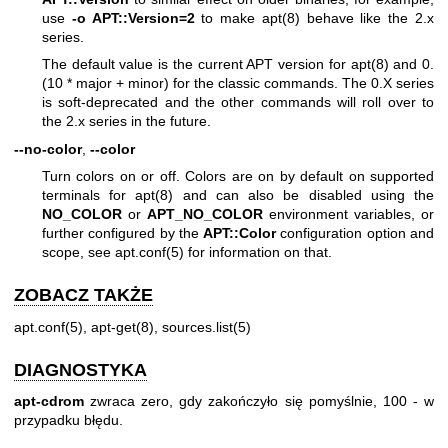
use
-o APT::Version=2
to make
apt(8)
behave like the 2.x
series.
The default value is the current APT version for
apt(8)
and 0.
(10 * major + minor) for the classic commands. The 0.X series
is soft-deprecated and the other commands will roll over to
the 2.x series in the future.
--no-color
,
--color
Turn colors on or off. Colors are on by default on supported
terminals for
apt(8)
and can also be disabled using the
NO_COLOR
or
APT_NO_COLOR
environment variables, or
further configured by the
APT::Color
configuration option and
scope, see
apt.conf(5)
for information on that.
ZOBACZ TAKŻE
apt.conf(5)
,
apt-get(8)
,
sources.list(5)
DIAGNOSTYKA
apt-cdrom
zwraca zero, gdy zakończyło się pomyślnie, 100 - w
przypadku błędu.