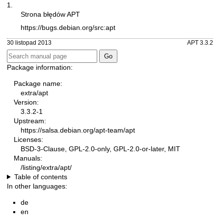
1.
Strona błędów APT
https://bugs.debian.org/src:apt
30 listopad 2013
APT 3.3.2
Package information:
Package name:
extra/apt
Version:
3.3.2-1
Upstream:
https://salsa.debian.org/apt-team/apt
Licenses:
BSD-3-Clause, GPL-2.0-only, GPL-2.0-or-later, MIT
Manuals:
/listing/extra/apt/
Table of contents
In other languages:
de
en