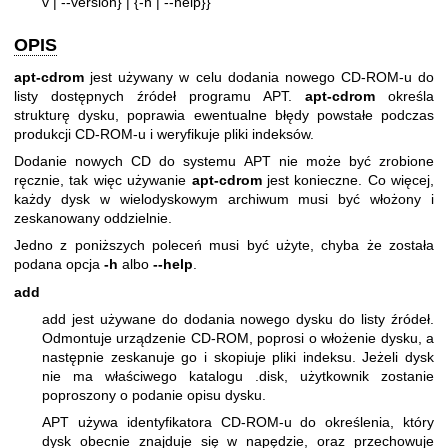
v | --version} | {-h | --help}}
OPIS
apt-cdrom
jest używany w celu dodania nowego CD-ROM-u do
listy dostępnych źródeł programu APT.
apt-cdrom
określa
strukturę dysku, poprawia ewentualne błędy powstałe podczas
produkcji CD-ROM-u i weryfikuje pliki indeksów.
Dodanie nowych CD do systemu APT nie może być zrobione
ręcznie, tak więc używanie
apt-cdrom
jest konieczne. Co więcej,
każdy dysk w wielodyskowym archiwum musi być włożony i
zeskanowany oddzielnie.
Jedno z poniższych poleceń musi być użyte, chyba że została
podana opcja
-h
albo
--help
.
add
add jest używane do dodania nowego dysku do listy źródeł.
Odmontuje urządzenie CD-ROM, poprosi o włożenie dysku, a
następnie zeskanuje go i skopiuje pliki indeksu. Jeżeli dysk
nie ma właściwego katalogu .disk, użytkownik zostanie
poproszony o podanie opisu dysku.
APT używa identyfikatora CD-ROM-u do określenia, który
dysk obecnie znajduje się w napędzie, oraz przechowuje