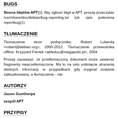
BUGS
Strona błędów APT
[1]. Aby zgłosić błąd w APT, proszę przeczytać
/usr/share/doc/debian/bug-reporting.txt lub opis polecenia
reportbug(1)
.
TŁUMACZENIE
Tłumaczenie stron podręcznika: Robert Luberda
<robert@debian.org>, 2000-2012. Tłumaczenie przewodnika
offline: Krzysztof Fiertek <akfedux@megapolis.pl>, 2004
Proszę zauważyć, że przetłumaczony dokument może zawierać
fragmenty nieprzetłumaczone. Ma to na celu uniknięcie utracenia
istotnych informacji, w przypadkach gdy oryginał zostanie
zaktualizowany, a tłumaczenie - nie.
AUTORZY
Jason Gunthorpe
zespół APT
PRZYPISY