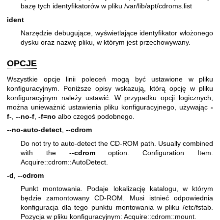
bazę tych identyfikatorów w pliku /var/lib/apt/cdroms.list
ident
Narzędzie debugujące, wyświetlające identyfikator włożonego
dysku oraz nazwę pliku, w którym jest przechowywany.
OPCJE
Wszystkie opcje linii poleceń mogą być ustawione w pliku
konfiguracyjnym. Poniższe opisy wskazują, którą opcję w pliku
konfiguracyjnym należy ustawić. W przypadku opcji logicznych,
można unieważnić ustawienia pliku konfiguracyjnego, używając
-
f-
,
--no-f
,
-f=no
albo czegoś podobnego.
--no-auto-detect
,
--cdrom
Do not try to auto-detect the CD-ROM path. Usually combined
with the
--cdrom
option. Configuration Item:
Acquire::cdrom::AutoDetect.
-d
,
--cdrom
Punkt montowania. Podaje lokalizację katalogu, w którym
będzie zamontowany CD-ROM. Musi istnieć odpowiednia
konfiguracja dla tego punktu montowania w pliku /etc/fstab.
Pozycja w pliku konfiguracyjnym: Acquire::cdrom::mount.