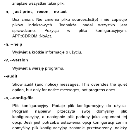
znajdzie wszystkie takie pliki.
-n
,
--just-print
,
--recon
,
--no-act
Bez zmian. Nie zmienia pliku
sources.list(5)
i nie zapisuje
pików indeksowych. Jednakże nadal wszystko jest
sprawdzane. Pozycja w pliku konfiguracyjnym:
APT::CDROM::NoAct.
-h
,
--help
Wyświetla krótkie informacje o użyciu.
-v
,
--version
Wyświetla wersję programu.
--audit
Show audit (and notice) messages. This overrides the quiet
option, but only for notice messages, not progress ones.
-c
,
--config-file
Plik konfiguracyjny. Podaje plik konfiguracyjny do użycia.
Program najpierw przeczyta swój domyślny plik
konfiguracyjny, a następnie plik podany jako argument tej
opcji. Jeśli jest potrzeba ustawienia opcji konfiguracji zanim
domyślny plik konfiguracyjny zostanie przetworzony, należy