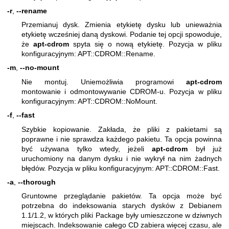
-r
,
--rename
Przemianuj dysk. Zmienia etykietę dysku lub unieważnia
etykietę wcześniej daną dyskowi. Podanie tej opcji spowoduje,
że
apt-cdrom
spyta się o nową etykietę. Pozycja w pliku
konfiguracyjnym: APT::CDROM::Rename.
-m
,
--no-mount
Nie montuj. Uniemożliwia programowi
apt-cdrom
montowanie i odmontowywanie CDROM-u. Pozycja w pliku
konfiguracyjnym: APT::CDROM::NoMount.
-f
,
--fast
Szybkie kopiowanie. Zakłada, że pliki z pakietami są
poprawne i nie sprawdza każdego pakietu. Ta opcja powinna
być używana tylko wtedy, jeżeli
apt-cdrom
był już
uruchomiony na danym dysku i nie wykrył na nim żadnych
błędów. Pozycja w pliku konfiguracyjnym: APT::CDROM::Fast.
-a
,
--thorough
Gruntowne przeglądanie pakietów. Ta opcja może być
potrzebna do indeksowania starych dysków z Debianem
1.1/1.2, w których pliki Package były umieszczone w dziwnych
miejscach. Indeksowanie całego CD zabiera więcej czasu, ale