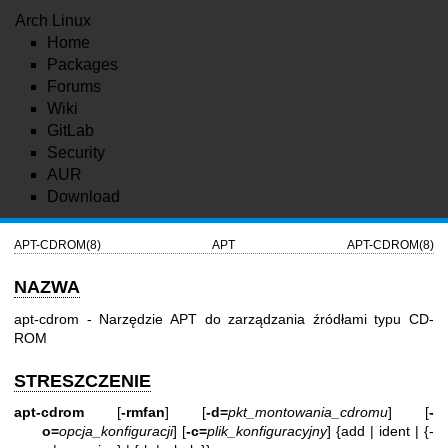
Arch Linux
Home
Packages
Forums
Wiki
GitLab
Security
AUR
Download
APT-CDROM(8)
APT
APT-CDROM(8)
NAZWA
apt-cdrom - Narzędzie APT do zarządzania źródłami typu CD-
ROM
STRESZCZENIE
apt-cdrom
[
-rmfan
] [
-d=
pkt_montowania_cdromu
] [
-
o=
opcja_konfiguracji
] [
-c=
plik_konfiguracyjny
] {add | ident | {-