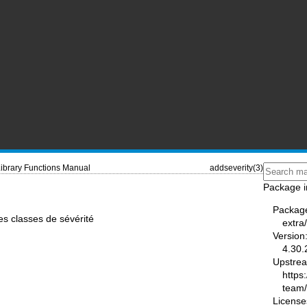
ibrary Functions Manual
addseverity(3)
Package i
Packag
es classes de sévérité
extra
Version
4.30.
Upstre
https
team
License