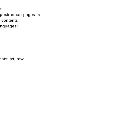
s:
ing/extra/man-pages-fr/
f contents
languages:
mats:
txt
,
raw