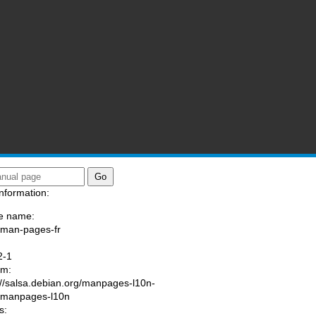
nformation:
e name:
/man-pages-fr
:
2-1
am:
://salsa.debian.org/manpages-l10n-
/manpages-l10n
s: