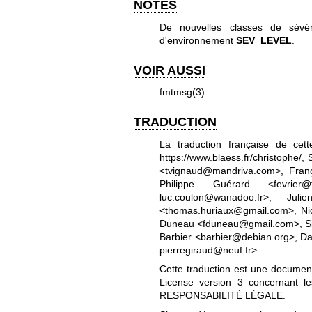
NOTES
De nouvelles classes de sévér
d'environnement
SEV_LEVEL
.
VOIR AUSSI
fmtmsg(3)
TRADUCTION
La traduction française de ce
https://www.blaess.fr/christophe/
, 
<tvignaud@mandriva.com>, Franço
Philippe Guérard <fevrier@
luc.coulon@wanadoo.fr>, Jul
<thomas.huriaux@gmail.com>, Nico
Duneau <fduneau@gmail.com>, Simo
Barbier <barbier@debian.org>, Dav
pierregiraud@neuf.fr>
Cette traduction est une documenta
License version 3
concernant les
RESPONSABILITÉ LÉGALE.