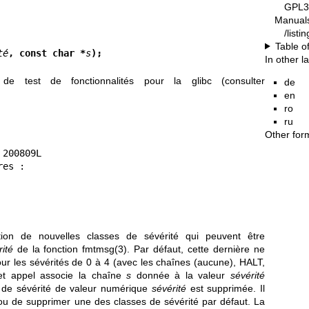
GPL3
Manual
/list
Table o
té
, const char *
s
);
In other 
e test de fonctionnalités pour la glibc (consulter
de
en
ro
ru
Other for
ction de nouvelles classes de sévérité qui peuvent être
ité
de la fonction
fmtmsg(3)
. Par défaut, cette dernière ne
ur les sévérités de 0 à 4 (avec les chaînes (aucune), HALT,
 appel associe la chaîne
s
donnée à la valeur
sévérité
 de sévérité de valeur numérique
sévérité
est supprimée. Il
ou de supprimer une des classes de sévérité par défaut. La