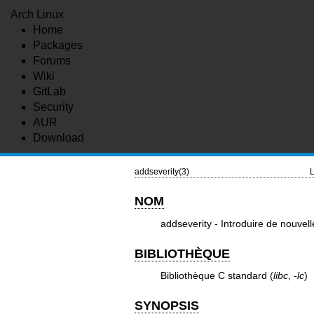
Arch Linux
Home
Packages
Forums
Wiki
GitLab
Security
AUR
Download
addseverity(3)
L
NOM
addseverity - Introduire de nouvell
BIBLIOTHÈQUE
Bibliothèque C standard (
libc
,
-lc
)
SYNOPSIS