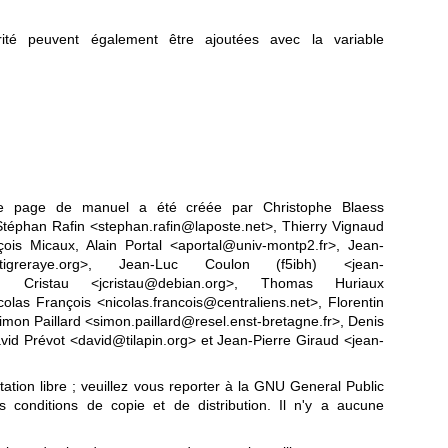
ité peuvent également être ajoutées avec la variable
tte page de manuel a été créée par Christophe Blaess
Stéphan Rafin <stephan.rafin@laposte.net>, Thierry Vignaud
is Micaux, Alain Portal <aportal@univ-montp2.fr>, Jean-
tigreraye.org>, Jean-Luc Coulon (f5ibh) <jean-
ien Cristau <jcristau@debian.org>, Thomas Huriaux
las François <nicolas.francois@centraliens.net>, Florentin
n Paillard <simon.paillard@resel.enst-bretagne.fr>, Denis
id Prévot <david@tilapin.org> et Jean-Pierre Giraud <jean-
tion libre ; veuillez vous reporter à la
GNU General Public
 conditions de copie et de distribution. Il n'y a aucune