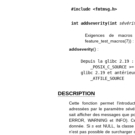
#include <fmtmsg.h>
int addseverity(int 
sévéri
Exigences de macros d
feature_test_macros(7)
) :
addseverity
() :
    Depuis la glibc 2.19 :

        _POSIX_C_SOURCE >= 200809L

    glibc 2.19 et antérieures :

        _ATFILE_SOURCE
DESCRIPTION
Cette fonction permet l'introdu
adressées par le paramètre
sévér
sait afficher des messages que po
ERROR, WARNING et INFO). Cet
donnée. Si
s
est NULL, la classe
n'est pas possible de surcharger 