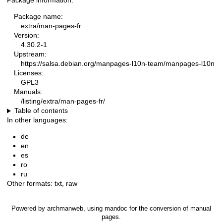
Package information:
Package name:
extra/man-pages-fr
Version:
4.30.2-1
Upstream:
https://salsa.debian.org/manpages-l10n-team/manpages-l10n
Licenses:
GPL3
Manuals:
/listing/extra/man-pages-fr/
Table of contents
In other languages:
de
en
es
ro
ru
Other formats:
txt
,
raw
Powered by
archmanweb
, using
mandoc
for the conversion of manual
pages.