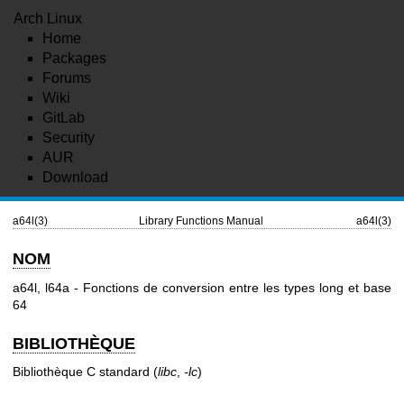
Arch Linux
Home
Packages
Forums
Wiki
GitLab
Security
AUR
Download
a64l(3)
Library Functions Manual
a64l(3)
NOM
a64l, l64a - Fonctions de conversion entre les types long et base
64
BIBLIOTHÈQUE
Bibliothèque C standard (
libc
,
-lc
)