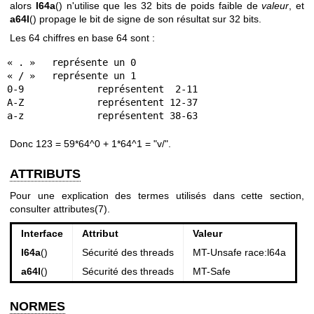
alors
l64a
() n'utilise que les 32 bits de poids faible de
valeur
, et
a64l
() propage le bit de signe de son résultat sur 32 bits.
Les 64 chiffres en base 64 sont :
« . »	représente un 0

« / »	représente un 1

0-9		représentent  2-11

A-Z		représentent 12-37

a-z		représentent 38-63
Donc 123 = 59*64^0 + 1*64^1 = "v/".
ATTRIBUTS
Pour une explication des termes utilisés dans cette section,
consulter
attributes(7)
.
Interface
Attribut
Valeur
l64a
()
Sécurité des threads
MT-Unsafe race:l64a
a64l
()
Sécurité des threads
MT-Safe
NORMES