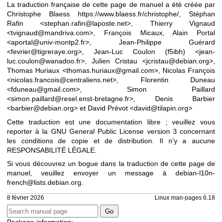
La traduction française de cette page de manuel a été créée par
Christophe Blaess
https://www.blaess.fr/christophe/
, Stéphan
Rafin <stephan.rafin@laposte.net>, Thierry Vignaud
<tvignaud@mandriva.com>, François Micaux, Alain Portal
<aportal@univ-montp2.fr>, Jean-Philippe Guérard
<fevrier@tigreraye.org>, Jean-Luc Coulon (f5ibh) <jean-
luc.coulon@wanadoo.fr>, Julien Cristau <jcristau@debian.org>,
Thomas Huriaux <thomas.huriaux@gmail.com>, Nicolas François
<nicolas.francois@centraliens.net>, Florentin Duneau
<fduneau@gmail.com>, Simon Paillard
<simon.paillard@resel.enst-bretagne.fr>, Denis Barbier
<barbier@debian.org> et David Prévot <david@tilapin.org>
Cette traduction est une documentation libre ; veuillez vous
reporter à la
GNU General Public License version 3
concernant
les conditions de copie et de distribution. Il n'y a aucune
RESPONSABILITÉ LÉGALE.
Si vous découvrez un bogue dans la traduction de cette page de
manuel, veuillez envoyer un message à
debian-l10n-
french@lists.debian.org
.
8 février 2026
Linux man-pages 6.18