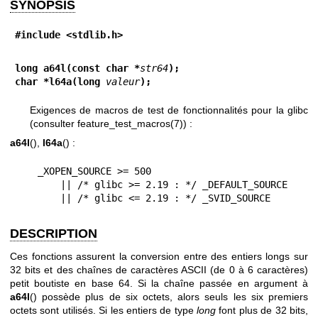
SYNOPSIS
#include <stdlib.h>
long a64l(const char *
str64
);
char *l64a(long 
valeur
);
Exigences de macros de test de fonctionnalités pour la glibc
(consulter
feature_test_macros(7)
) :
a64l
(),
l64a
() :
    _XOPEN_SOURCE >= 500

        || /* glibc >= 2.19 : */ _DEFAULT_SOURCE

        || /* glibc <= 2.19 : */ _SVID_SOURCE
DESCRIPTION
Ces fonctions assurent la conversion entre des entiers longs sur
32 bits et des chaînes de caractères ASCII (de 0 à 6 caractères)
petit boutiste en base 64. Si la chaîne passée en argument à
a64l
() possède plus de six octets, alors seuls les six premiers
octets sont utilisés. Si les entiers de type
long
font plus de 32 bits,