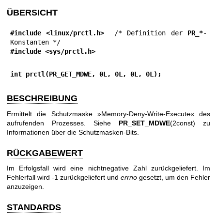
ÜBERSICHT
#include <linux/prctl.h>
  /* Definition der 
PR_*
-
#include <sys/prctl.h>
int prctl(PR_GET_MDWE, 0L, 0L, 0L, 0L);
BESCHREIBUNG
Ermittelt die Schutzmaske »Memory-Deny-Write-Execute« des
aufrufenden Prozesses. Siehe
PR_SET_MDWE
(2const) zu
Informationen über die Schutzmasken-Bits.
RÜCKGABEWERT
Im Erfolgsfall wird eine nichtnegative Zahl zurückgeliefert. Im
Fehlerfall wird -1 zurückgeliefert und
errno
gesetzt, um den Fehler
anzuzeigen.
STANDARDS