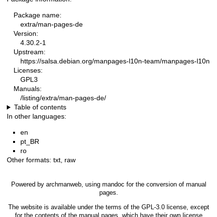
Package name:
extra/man-pages-de
Version:
4.30.2-1
Upstream:
https://salsa.debian.org/manpages-l10n-team/manpages-l10n
Licenses:
GPL3
Manuals:
/listing/extra/man-pages-de/
Table of contents
In other languages:
en
pt_BR
ro
Other formats:
txt
,
raw
Powered by
archmanweb
, using
mandoc
for the conversion of manual
pages.
The website is available under the terms of the
GPL-3.0
license, except
for the contents of the manual pages, which have their own license