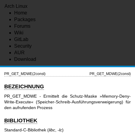
Arch Linux
Home
Packages
Forums
Wiki
GitLab
Security
AUR
Download
PR_GET_MDWE(2const)
PR_GET_MDWE(2const)
BEZEICHNUNG
PR_GET_MDWE - Ermittelt die Schutz-Maske »Memory-Deny-
Write-Execute« (Speicher-Schreib-Ausführungsverweigerung) für
den aufrufenden Prozess
BIBLIOTHEK
Standard-C-Bibliothek (
libc
,
-lc
)