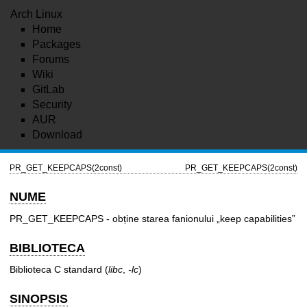
Arch Linux
Home
Packages
Forums
Wiki
GitLab
Security
AUR
Download
PR_GET_KEEPCAPS(2const)
PR_GET_KEEPCAPS(2const)
NUME
PR_GET_KEEPCAPS - obține starea fanionului „keep capabilities”
BIBLIOTECA
Biblioteca C standard (
libc
,
-lc
)
SINOPSIS