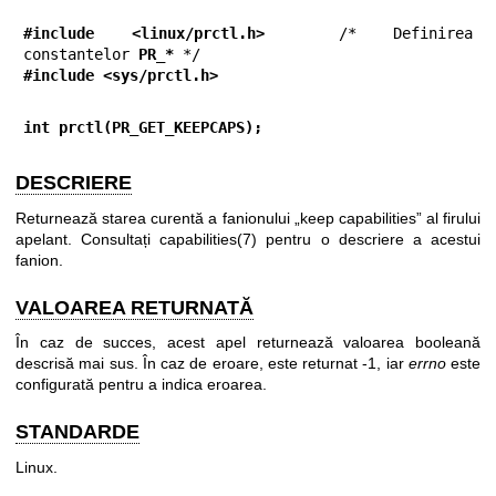
#include <linux/prctl.h>
  /* Definirea 
constantelor 
PR_*
#include <sys/prctl.h>
int prctl(PR_GET_KEEPCAPS);
DESCRIERE
Returnează starea curentă a fanionului „keep capabilities” al firului
apelant. Consultați
capabilities(7)
pentru o descriere a acestui
fanion.
VALOAREA RETURNATĂ
În caz de succes, acest apel returnează valoarea booleană
descrisă mai sus. În caz de eroare, este returnat -1, iar
errno
este
configurată pentru a indica eroarea.
STANDARDE
Linux.