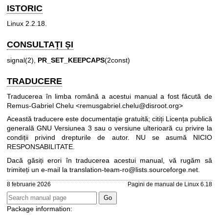
ISTORIC
Linux 2.2.18.
CONSULTAȚI ȘI
signal(2)
,
PR_SET_KEEPCAPS
(2const)
TRADUCERE
Traducerea în limba română a acestui manual a fost făcută de
Remus-Gabriel Chelu <remusgabriel.chelu@disroot.org>
Această traducere este documentație gratuită; citiți
Licența publică
generală GNU Versiunea 3
sau o versiune ulterioară cu privire la
condiții privind drepturile de autor. NU se asumă NICIO
RESPONSABILITATE.
Dacă găsiți erori în traducerea acestui manual, vă rugăm să
trimiteți un e-mail la
translation-team-ro@lists.sourceforge.net
.
8 februarie 2026
Pagini de manual de Linux 6.18
Package information: