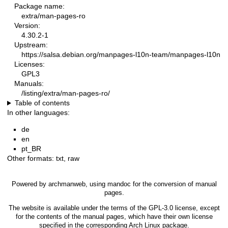
Package name:
extra/man-pages-ro
Version:
4.30.2-1
Upstream:
https://salsa.debian.org/manpages-l10n-team/manpages-l10n
Licenses:
GPL3
Manuals:
/listing/extra/man-pages-ro/
Table of contents
In other languages:
de
en
pt_BR
Other formats:
txt
,
raw
Powered by
archmanweb
, using
mandoc
for the conversion of manual
pages.
The website is available under the terms of the
GPL-3.0
license, except
for the contents of the manual pages, which have their own license
specified in the corresponding Arch Linux package.