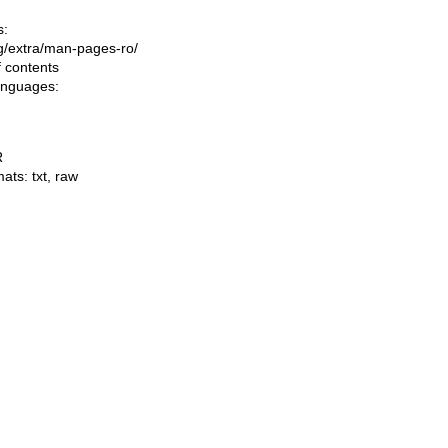
s:
ing/extra/man-pages-ro/
f contents
languages:
R
mats:
txt
,
raw