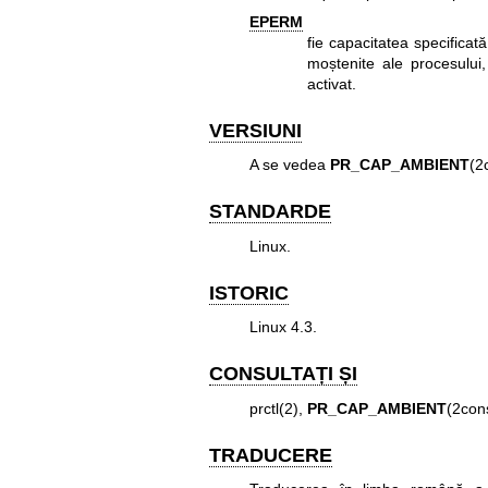
EPERM
fie capacitatea specificat
moștenite ale procesului,
activat.
VERSIUNI
A se vedea
PR_CAP_AMBIENT
(2
STANDARDE
Linux.
ISTORIC
Linux 4.3.
CONSULTAȚI ȘI
prctl(2)
,
PR_CAP_AMBIENT
(2con
TRADUCERE