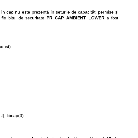
ă în
cap
nu este prezentă în seturile de capacități permise și
 fie bitul de securitate
PR_CAP_AMBIENT_LOWER
a fost
const).
st),
libcap(3)