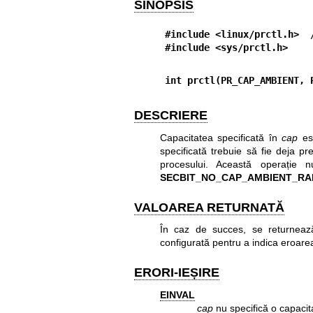
SINOPSIS
#include <linux/prctl.h>
  
#include <sys/prctl.h>
int prctl(PR_CAP_AMBIENT, 
DESCRIERE
Capacitatea specificată în
cap
est
specificată trebuie să fie deja pr
procesului. Această operație 
SECBIT_NO_CAP_AMBIENT_RA
VALOAREA RETURNATĂ
În caz de succes, se returneaz
configurată pentru a indica eroare
ERORI-IEȘIRE
EINVAL
cap
nu specifică o capacit