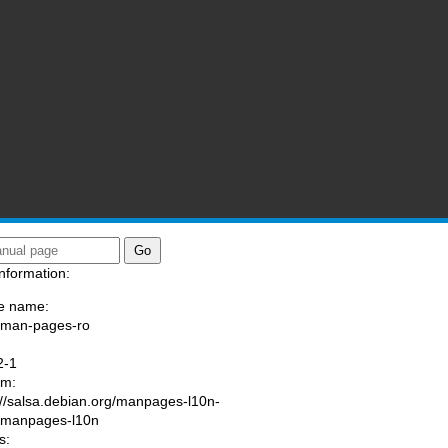
nformation:
e name:
/man-pages-ro
:
2-1
am:
://salsa.debian.org/manpages-l10n-
/manpages-l10n
s: