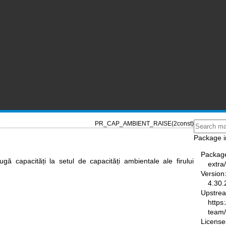
PR_CAP_AMBIENT_RAISE(2const)
Package i
Packag
apacități la setul de capacități ambientale ale firului
extra
Version
4.30.
Upstre
https
team
License