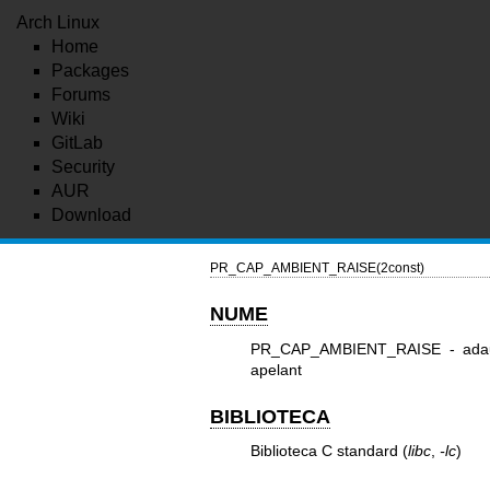
Arch Linux
Home
Packages
Forums
Wiki
GitLab
Security
AUR
Download
PR_CAP_AMBIENT_RAISE(2const)
NUME
PR_CAP_AMBIENT_RAISE - adaugă c
apelant
BIBLIOTECA
Biblioteca C standard (
libc
,
-lc
)