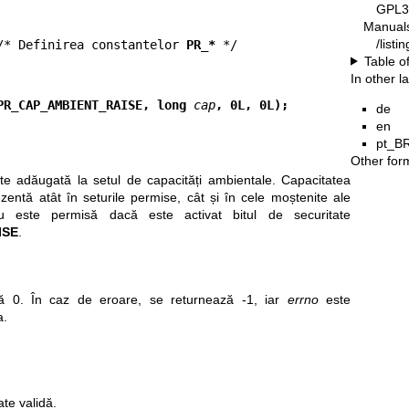
GPL3
Manual
/list
/* Definirea constantelor 
PR_*
Table o
In other 
PR_CAP_AMBIENT_RAISE, long 
cap
, 0L, 0L);
de
en
pt_B
Other for
e adăugată la setul de capacități ambientale. Capacitatea
ezentă atât în seturile permise, cât și în cele moștenite ale
nu este permisă dacă este activat bitul de securitate
ISE
.
ă 0. În caz de eroare, se returnează -1, iar
errno
este
a.
ate validă.