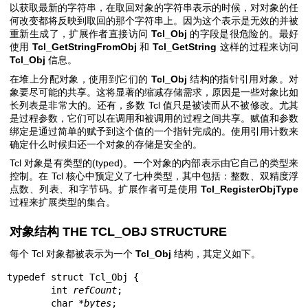
以获取最新的字符串，在取回对象的字符串表示的时候，对对象的任
何改变都将反映到取回的那个字符串上。因为这个表示是无效的并被
重新生成了，扩展作者直接访问
Tcl_Obj
的字段是很危险的。最好
使用
Tcl_GetStringFromObj
和
Tcl_GetString
这样的过程来访问
Tcl_Obj
信息。
在堆上分配对象，使用到它们的
Tcl_Obj
结构的指针引用对象。对
象要尽可能的共享。这将显著的缩减存储需求，原因是一些对象比如
长列表是非常大的。还有，多数 Tcl 值只是被读而从不被修改。尤其
是过程参数，它们可以在调用和被调用的过程之间共享。赋值和参数
绑定是通过简单的赋予到这个值的一个指针完成的。使用引用计数来
确定什么时候归还一个对象的存储是安全的。
Tcl 对象是有类型的(typed)。一个对象的内部表示由它自己的类型来
控制。在 Tcl 核心中预定义了七种类型，其中包括：整数、双精度浮
点数、列表、和字节码。扩展作者可是使用
Tcl_RegisterObjType
过程来扩展类型的集合。
对象结构 THE TCL_OBJ STRUCTURE
每个 Tcl 对象都被表示为一个
Tcl_Obj
结构，其定义如下。
typedef struct Tcl_Obj {

	int 
refCount
;

	char *
bytes
;
