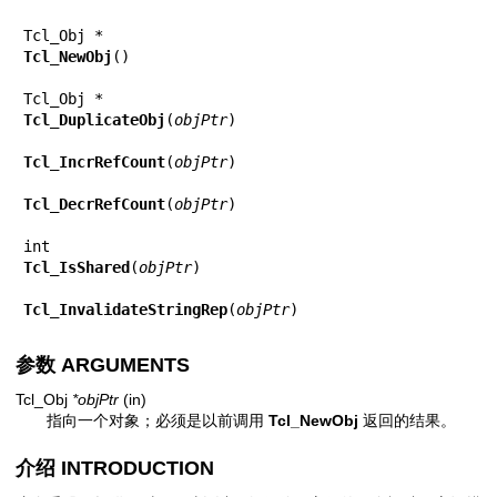
Tcl_NewObj
()

Tcl_DuplicateObj
(
objPtr
)

Tcl_IncrRefCount
(
objPtr
)

Tcl_DecrRefCount
(
objPtr
)

Tcl_IsShared
(
objPtr
)

Tcl_InvalidateStringRep
(
objPtr
)
参数 ARGUMENTS
Tcl_Obj
*objPtr
(in)
指向一个对象；必须是以前调用
Tcl_NewObj
返回的结果。
介绍 INTRODUCTION