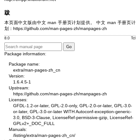
跋
本页面中文版由中文 man 手册页计划提供。
中文 man 手册页计
划：
https://github.com/man-pages-zh/manpages-zh
8.0
Tcl
Package information:
Package name:
extra/man-pages-zh_cn
Version:
1.6.4.5-1
Upstream:
https://github.com/man-pages-zh/manpages-zh
Licenses:
GFDL-1.2-or-later, GPL-2.0-only, GPL-2.0-or-later, GPL-3.0-
or-later, GPL-3.0-or-later WITH Autoconf-exception-generic-
3.0, BSD-3-Clause, LicenseRef-permissive-gzip, LicenseRef-
GPLv2+_DOC_FULL
Manuals:
/listing/extra/man-pages-zh_cn/