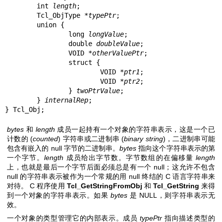
	int 
length
;

	Tcl_ObjType *
typePtr
;

	union {

		long 
longValue
;

		double 
doubleValue
;

		VOID *
otherValuePtr
;

		struct {

			VOID *
ptr1
;

			VOID *
ptr2
;

		} 
twoPtrValue
;

	} 
internalRep
;

} Tcl_Obj;
bytes
和
length
成员一起持有一个对象的字符串表示，这是一个已
计数的 (
counted
) 字符串或二进制串 (
binary string
)，二进制串可能
包含有嵌入的 null 字节的二进制串。
bytes
指向这个字符串表示的第
一个字节。
length
成员给出字节数。字节数组的在偏移量
length
上，也就是最后一个字节后面必须总是有一个 null；这允许不包含
null 的字符串表示被作为一个常规的用 null 终结的 C 语言字符串来
对待。 C 程序使用
Tcl_GetStringFromObj
和
Tcl_GetString
来得
到一个对象的字符串表示。如果
bytes
是 NULL，则字符串表示无
效。
一个对象的类型管理它的内部表示。成员
typePtr
指向描述类型的