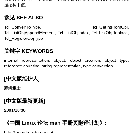
据结构中值。
参见 SEE ALSO
Tcl_ConvertToType, Tcl_GetIntFromObj,
Tcl_ListObjAppendElement, Tcl_ListObjIndex, Tcl_ListObjReplace,
Tcl_RegisterObjType
关键字 KEYWORDS
internal representation, object, object creation, object type,
reference counting, string representation, type conversion
[中文版维护人]
寒蝉退士
[中文版最新更新]
2001/10/30
《中国 Linux 论坛 man 手册页翻译计划》:
http://cmpp.linuxforum.net