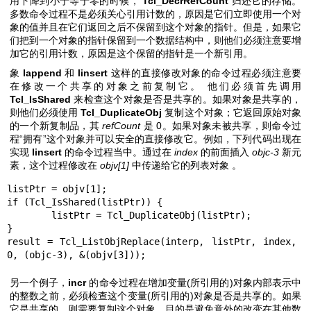
用下降到小于等于零的时候，
Tcl_DecrRefCount
归还它的存储。
多数命令过程不是必须关心引用计数的，原因是它们立即使用一个对
象的值并且在它们返回之后不保留到这个对象的指针。但是，如果它
们把到一个对象的指针保留到一个数据结构中，则他们必须注意要增
加它的引用计数，原因是这个保留的指针是一个新引用。
象
lappend
和
linsert
这样的直接修改对象的命令过程必须注意要
在修改一个共享的对象之前复制它。 他们必须首先调用
Tcl_IsShared
来检查这个对象是否是共享的。如果对象是共享的，
则他们必须使用
Tcl_DuplicateObj
复制这个对象；它返回原始对象
的一个新复制品，其
refCount
是 0。如果对象未被共享，则命令过
程“拥有”这个对象并可以安全的直接修改它。例如，下列代码出现在
实现
linsert
的命令过程当中。通过在
index
的前面插入
objc-3
新元
素，这个过程修改在
objv[1]
中传递给它的列表对象 。
listPtr = objv[1];

if (Tcl_IsShared(listPtr)) {

	listPtr = Tcl_DuplicateObj(listPtr);

}

result = Tcl_ListObjReplace(interp, listPtr, index, 
0, (objc-3), &(objv[3]));
另一个例子，
incr
的命令过程在增加变量(所引用的)对象内部表示中
的整数之前，必须检查这个变量(所引用的)对象是否是共享的。如果
它是共享的，则需要复制这个对象，目的是避免意外的改变在其他数