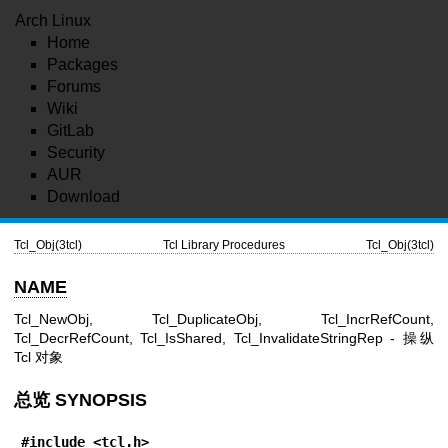
Arch Linux
Home
Packages
Forums
Wiki
GitLab
Security
AUR
Download
Tcl_Obj(3tcl)
Tcl Library Procedures
Tcl_Obj(3tcl)
NAME
Tcl_NewObj, Tcl_DuplicateObj, Tcl_IncrRefCount,
Tcl_DecrRefCount, Tcl_IsShared, Tcl_InvalidateStringRep - 操纵
Tcl 对象
总览 SYNOPSIS
#include <tcl.h>