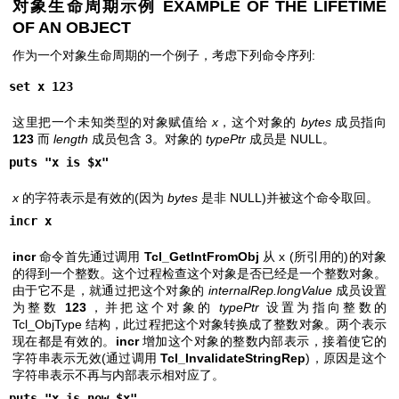
对象生命周期示例 EXAMPLE OF THE LIFETIME
OF AN OBJECT
作为一个对象生命周期的一个例子，考虑下列命令序列:
set x 123
这里把一个未知类型的对象赋值给
x
，这个对象的
bytes
成员指向
123
而
length
成员包含 3。对象的
typePtr
成员是 NULL。
puts "x is $x"
x
的字符表示是有效的(因为
bytes
是非 NULL)并被这个命令取回。
incr x
incr
命令首先通过调用
Tcl_GetIntFromObj
从 x (所引用的)的对象
的得到一个整数。这个过程检查这个对象是否已经是一个整数对象。
由于它不是，就通过把这个对象的
internalRep.longValue
成员设置
为整数
123
，并把这个对象的
typePtr
设置为指向整数的
Tcl_ObjType 结构，此过程把这个对象转换成了整数对象。两个表示
现在都是有效的。
incr
增加这个对象的整数内部表示，接着使它的
字符串表示无效(通过调用
Tcl_InvalidateStringRep
)，原因是这个
字符串表示不再与内部表示相对应了。
puts "x is now $x"