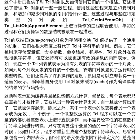
这个手册页提供了对 Tcl 对象以及如何使用它们的一个概述。它还描
述了管理 Tcl 对象的一些一般过程。使用这些过程来建立和复制对
象，和增加和减少到对象的引用(指针)计数。这些过程与那些在特定
类型的对象如
Tcl_GetIntFromObj
和
Tcl_ListObjAppendElement
上进行操作的过程联合使用。单独的
过程和它们所操纵的数据结构被放在一起描述。
Tcl 的双端口(
dual-ported
)对象为存储和交换 Tcl 值提供了一个通用
的机制。它们在很大程度上替代了 Tcl 中字符串的使用。例如，它们
被用来存储变量值、命令参数、命令结果、和脚本。Tcl 对象外在表
现很象字符串，但它还持有可以被更加有效的操纵的内部表示。例
如，现在一个 Tcl 列表被表示为持有列表的字符串表示的一个对象，
如同到每个列表元素的指针的一个数组。双端口对象避免了运行时的
类型转换。它们还提高了许多操作的速度，原因是可以立即获得一个
适当的表示。编译器自身使用 Tcl 对象来缓存(cache)作为编译脚本
的结果的字节码指令。
这两种表示互为缓存并且被以懒惰方式计算。就是说，每个表示都只
在需要时才被计算，它被从另一种表示计算出来，而一旦被计算出来
了，它就被保存起来。除此之外，其中一个表示的改变将使另一个表
示成为无效 。举个例子，一个做整数运算的 Tcl 程序可以在一个变
量的内部机器整数表示上进行直接操作，而不需要经常性的在整数和
字符串之间进行转换。只有在需要这个变量的值的一个字符串表示的
时候，比如打印它，程序才重新生成这个整数的字符串表示。尽管对
象包含一个内部表示，但它们的语义仍是依据字符串定义的: 总是可