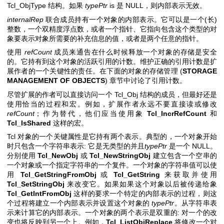
Tcl_ObjType 结构。如果
typePtr
is 是 NULL，则内部表示无效。
internalRep
联合成员持有一个对象的内部表示。它可以是一个(长)
整数，一个双精度浮点数，或者一个指针、它指向包含这个类型的对
象要表示对象所需要的补充信息的值，或者是两个任意的指针。
使用
refCount
成员来通告在什么时候释放一个对象的存储是安全
的。它持有到这个对象的活跃引用的计数。维护正确的引用计数是扩
展作者的一个关键性的责任。在下面的对象的存储管理 (
STORAGE
MANAGEMENT OF OBJECTS
) 章节中讨论了引用计数。
尽管扩展的作者可以直接访问一个 Tcl_Obj 结构的成员，但最好还是
使用恰当的过程和宏。例如，扩展作者永远不要直接读或修改
refCount
；作为替代，他们应当使用象
Tcl_IncrRefCount
和
Tcl_IsShared
这样的宏。
Tcl 对象的一个关键属性是它持有两个表示。典型的，一个对象开始
时只包含一个字符串表示: 它是无类型的并且
typePtr
是一个 NULL。
分别使用
Tcl_NewObj
或
Tcl_NewStringObj
建立包含一个空串的
一个对象或一个指定字符串的一个复件。一个对象的字符串值可以使
用
Tcl_GetStringFromObj
或
Tcl_GetString
来获取并使用
Tcl_SetStringObj
来改变它。如果如果这个对象以后被传递给象
Tcl_GetIntFromObj
这样的要求一个特定的内部表示的过程，则这
个过程将建立一个内部表示并设置这个对象的
typePtr
。从字符串表
示来计算它的内部表示。一个对象的两个表示是双重的: 对一个的改
变也将反映到另一个上。例如，
Tcl_ListObjReplace
将修改一个对