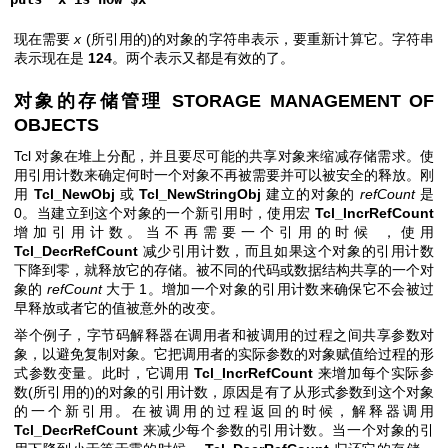
现在需要
x
(所引用的)的对象的字符串表示，要重新计算它。字符串
表示现在是
124
。两个表示又都是有效的了。
对象的存储管理 STORAGE MANAGEMENT OF
OBJECTS
Tcl 对象在堆上分配，并且要尽可能的共享对象来缩减存储需求。使
用引用计数来确定何时一个对象不再被需要并可以被安全的释放。刚
用
Tcl_NewObj
或
Tcl_NewStringObj
建立的对象的
refCount
是
0。当建立到这个对象的一个新引用时，使用宏
Tcl_IncrRefCount
增加引用计数。当不再需要一个引用的时候 ，使用
Tcl_DecrRefCount
减少引用计数，而且如果这个对象的引用计数
下降到零，就释放它的存储。被不同的代码或数据结构共享的一个对
象的
refCount
大于 1。增加一个对象的引用计数来确保它不会被过
早释放或者它的值被意外的改变。
举个例子，字节码解释器在调用者和被调用的过程之间共享参数对
象，以避免复制对象。它把调用者的实际参数的对象赋值给过程的形
式参数变量。此时，它调用
Tcl_IncrRefCount
来增加每个实际参
数(所引用的)的对象的引用计数，原因是有了从形式参数到这个对象
的一个新引用。在被调用的过程返回的时候，解释器调用
Tcl_DecrRefCount
来减少每个参数的引用计数。当一个对象的引