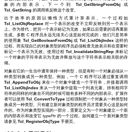
象的内部表示，下一个到
Tcl_GetStringFromObj
或
Tcl_GetString
的调用将反映这个改变。
出于效率的原因以懒惰方式重计算表示。一个过程如
Tcl_ListObjReplace
对一个表示的改变不立即反映到另一个表示
上。作为替代，把另一个表示标记为无效，如果以后需要的话再重新
生成。多数 C 程序员永远无须关心这是如何完成的，他们只是简单
的使用象
Tcl_GetBooleanFromObj
或
Tcl_ListObjIndex
这样的
过程。而实现自己的对象类型的程序员必须检查无效表示和在需要时
标记一个表示为无效。使用过程
Tcl_InvalidateStringRep
来标记
一个对象的字符串表示为无效并释放与这个字符串表示相关联的存
储。
对象在它的一生当中通常保持一种类型，但是有时一个对象必须从一
种类型转换成另一种类型。例如，一个 C 程序可以通过重复调用
Tcl_AppendToObj
来在一个对象中建造一个字符串，并接着调用
Tcl_ListObjIndex
来从一个对象中提取一个列表元素。持有相同字
符串的同样的对象在不同的时候可能有多种不同的内部表示。扩展作
者可以使用
Tcl_ConvertToType
过程强制把一个对象从一种类型转
换成另一种类型。只有建立新对象类型的程序员才需要关心这是如何
作的。作为对象类型实现的一部分，需要定义为一个对象建立一个新
的内部表示和改变它
typePtr
的一个过程。如何建立一个新对象类型
请参见
Tcl_RegisterObjType
手册页。