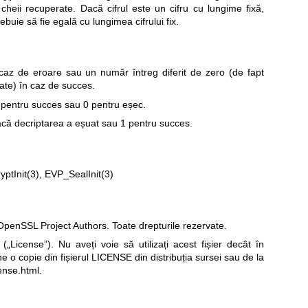
i cheii recuperate. Dacă cifrul este un cifru cu lungime fixă,
buie să fie egală cu lungimea cifrului fix.
az de eroare sau un număr întreg diferit de zero (de fapt
ate) în caz de succes.
pentru succes sau 0 pentru eșec.
că decriptarea a eșuat sau 1 pentru succes.
ptInit(3)
,
EVP_SealInit(3)
penSSL Project Authors. Toate drepturile rezervate.
„License”). Nu aveți voie să utilizați acest fișier decât în
ne o copie din fișierul LICENSE din distribuția sursei sau de la
ense.html
.