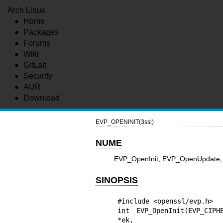
Arch Linux
Home
Packages
Forums
Wiki
GitLab
Security
AUR
Download
EVP_OPENINIT(3ssl)
NUME
EVP_OpenInit, EVP_OpenUpdate, E
SINOPSIS
#include <openssl/evp.h>

int EVP_OpenInit(EVP_CIPH
*ek,
