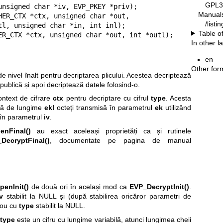
GPL3
Manual
HER_CTX *ctx, unsigned char *out,

/list
Table o
ER_CTX *ctx, unsigned char *out, int *outl);
In other 
en
Other for
de nivel înalt pentru decriptarea plicului. Acestea decriptează
 publică și apoi decriptează datele folosind-o.
ontext de cifrare
ctx
pentru decriptare cu cifrul
type
. Acesta
ată de lungime
ekl
octeți transmisă în parametrul
ek
utilizând
t în parametrul
iv
.
enFinal()
au exact aceleași proprietăți ca și rutinele
DecryptFinal()
, documentate pe pagina de manual
enInit()
de două ori în același mod ca
EVP_DecryptInit()
.
v
stabilit la NULL și (după stabilirea oricăror parametri de
 nou cu
type
stabilit la NULL.
type
este un cifru cu lungime variabilă, atunci lungimea cheii