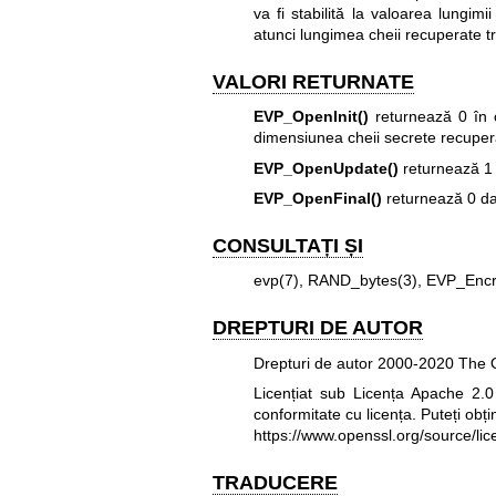
va fi stabilită la valoarea lungimi
atunci lungimea cheii recuperate tre
VALORI RETURNATE
EVP_OpenInit()
returnează 0 în c
dimensiunea cheii secrete recuper
EVP_OpenUpdate()
returnează 1 
EVP_OpenFinal()
returnează 0 da
CONSULTAȚI ȘI
evp(7)
,
RAND_bytes(3)
,
EVP_Encry
DREPTURI DE AUTOR
Drepturi de autor 2000-2020 The O
Licențiat sub Licența Apache 2.0 (
conformitate cu licența. Puteți obți
https://www.openssl.org/source/lic
TRADUCERE