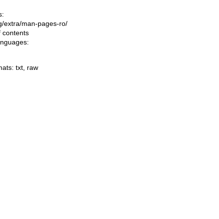
s:
ing/extra/man-pages-ro/
f contents
languages:
mats:
txt
,
raw