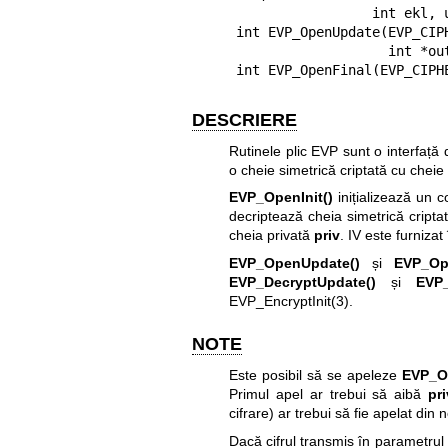
                 int ekl, unsigned char *iv, EVP_PKEY *priv);

int EVP_OpenUpdate(EVP_CIP
                   int *outl, unsigned char *in, int inl);

int EVP_OpenFinal(EVP_CIPH
DESCRIERE
Rutinele plic EVP sunt o interfață 
o cheie simetrică criptată cu cheie
EVP_OpenInit()
inițializează un c
decriptează cheia simetrică cript
cheia privată
priv
. IV este furniza
EVP_OpenUpdate()
și
EVP_Op
EVP_DecryptUpdate()
și
EVP_
EVP_EncryptInit(3)
.
NOTE
Este posibil să se apeleze
EVP_Op
Primul apel ar trebui să aibă
pri
cifrare) ar trebui să fie apelat din
Dacă cifrul transmis în parametrul