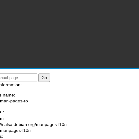
nformation:
e name:
/man-pages-ro
:
2-1
am:
://salsa.debian.org/manpages-l10n-
/manpages-l10n
s: