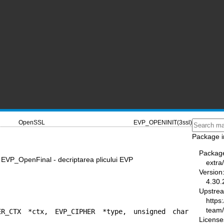
OpenSSL
EVP_OPENINIT(3ssl)
Package i
Packag
VP_OpenFinal - decriptarea plicului EVP
extra
Version
4.30.
Upstre
https
team
ER_CTX *ctx, EVP_CIPHER *type, unsigned char 
License