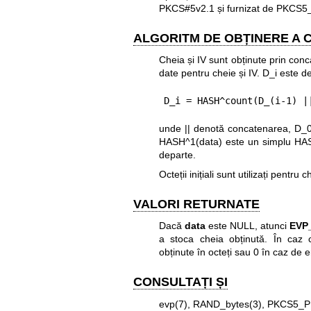
PKCS#5v2.1 și furnizat de PKC
ALGORITM DE OBȚINERE A 
Cheia și IV sunt obținute prin con
date pentru cheie și IV. D_i este def
D_i = HASH^count(D_(i-1) |
unde || denotă concatenarea, D_0 
HASH^1(data) este un simplu HA
departe.
Octeții inițiali sunt utilizați pentru 
VALORI RETURNATE
Dacă
data
este NULL, atunci
EVP
a stoca cheia obținută. În caz 
obținute în octeți sau 0 în caz de 
CONSULTAȚI ȘI
evp(7)
,
RAND_bytes(3)
,
PKCS5_P