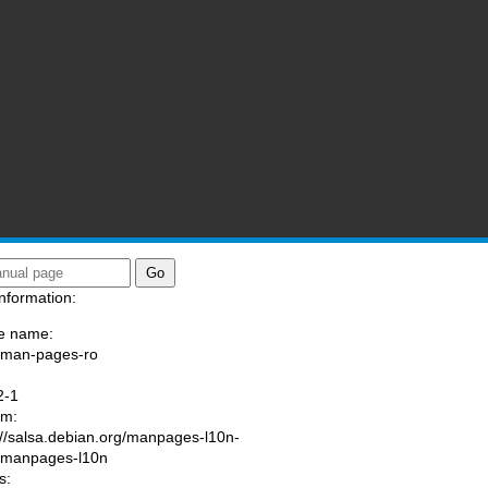
nformation:
e name:
/man-pages-ro
:
2-1
am:
://salsa.debian.org/manpages-l10n-
/manpages-l10n
s: