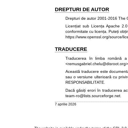
DREPTURI DE AUTOR
Drepturi de autor 2001-2016 The O
Licențiat sub Licența Apache 2.0 (
conformitate cu licența. Puteți obți
https://www.openssl.org/source/lic
TRADUCERE
Traducerea în limba română a 
<remusgabriel.chelu@disroot.org>
Această traducere este documentați
sau o versiune ulterioară cu privi
RESPONSABILITATE.
Dacă găsiți erori în traducerea a
team-ro@lists.sourceforge.net
.
7 aprilie 2026