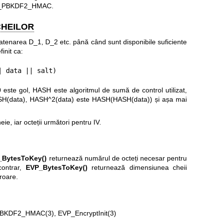
S5_PBKDF2_HMAC.
CHEILOR
catenarea D_1, D_2 etc. până când sunt disponibile suficiente
init ca:
| data || salt)
este gol, HASH este algoritmul de sumă de control utilizat,
SH(data), HASH^2(data) este HASH(HASH(data)) și așa mai
cheie, iar octeții următori pentru IV.
_BytesToKey()
returnează numărul de octeți necesar pentru
contrar,
EVP_BytesToKey()
returnează dimensiunea cheii
eroare.
BKDF2_HMAC(3)
,
EVP_EncryptInit(3)