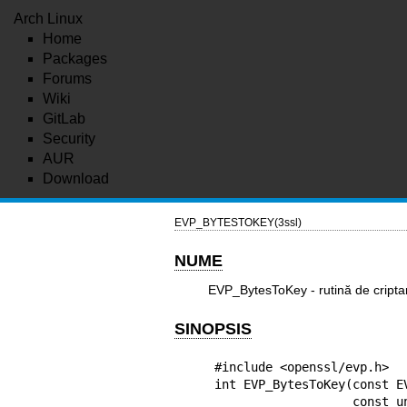
Arch Linux
Home
Packages
Forums
Wiki
GitLab
Security
AUR
Download
EVP_BYTESTOKEY(3ssl)
NUME
EVP_BytesToKey - rutină de cripta
SINOPSIS
#include <openssl/evp.h>

int EVP_BytesToKey(const E
                   const unsigned char *salt,
