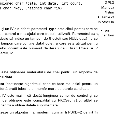
GPL3
Manual
        unsigned char *key, unsigned char *iv);
/list
Table o
In other 
și un IV din diferiți parametri.
type
este cifrul pentru care se
en
 control a mesajului care trebuie utilizată. Parametrul
salt
Other for
 trebuie să indice un tampon de 8 octeți sau NULL dacă nu se
 tampon care conține
datal
octeți și care este utilizat pentru
eilor.
count
este numărul de iterații de utilizat. Cheia și IV
pectiv,
iv
.
ii este obținerea materialului de chei pentru un algoritm de
rul
data
.
unt
încetinește algoritmul, ceea ce face mai dificil pentru un
 forță brută folosind un număr mare de parole candidate.
 a IV este mai mică decât lungimea sumei de control și se
ul de obținere este compatibil cu PKCS#5 v1.5, altfel se
 pentru a obține datele suplimentare.
tilizeze un algoritm mai modern, cum ar fi PBKDF2 definit în