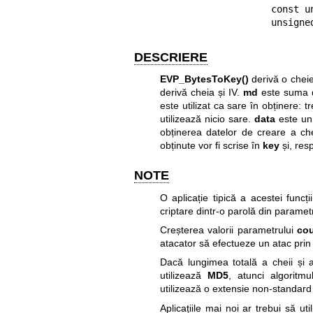
                   const unsigned char *data, int datal, int count,

           
DESCRIERE
EVP_BytesToKey()
derivă o cheie 
derivă cheia și IV.
md
este suma de
este utilizat ca sare în obținere:
utilizează nicio sare.
data
este un
obținerea datelor de creare a ch
obținute vor fi scrise în
key
și, res
NOTE
O aplicație tipică a acestei funcț
criptare dintr-o parolă din paramet
Creșterea valorii parametrului
co
atacator să efectueze un atac prin
Dacă lungimea totală a cheii și
utilizează
MD5
, atunci algoritm
utilizează o extensie non-standard
Aplicațiile mai noi ar trebui să u