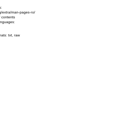
s:
ing/extra/man-pages-ro/
f contents
languages:
mats:
txt
,
raw