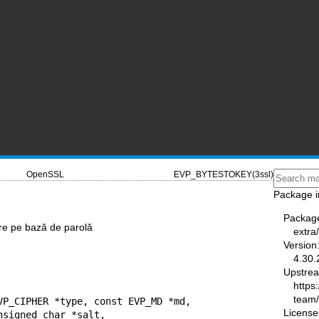
OpenSSL
EVP_BYTESTOKEY(3ssl)
Package i
Packag
re pe bază de parolă
extra
Version
4.30.
Upstre
https
team
VP_CIPHER *type, const EVP_MD *md,

License