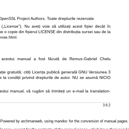
penSSL Project Authors. Toate drepturile rezervate.
„License”). Nu aveți voie să utilizați acest fișier decât în
ne o copie din fișierul LICENSE din distribuția sursei sau de la
ense.html
.
acestui manual a fost făcută de Remus-Gabriel Chelu
e gratuită; citiți
Licența publică generală GNU Versiunea 3
re la condiții privind drepturile de autor. NU se asumă NICIO
cestui manual, vă rugăm să trimiteți un e-mail la
translation-
3.6.2
Powered by
archmanweb
, using
mandoc
for the conversion of manual pages.