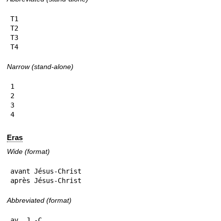
T1

T2

T3

T4
Narrow (stand-alone)
1

2

3

4
Eras
Wide (format)
avant Jésus-Christ

après Jésus-Christ
Abbreviated (format)
av. J.-C.
