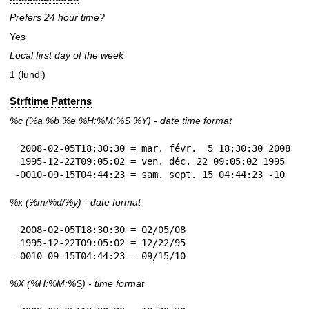
Prefers 24 hour time?
Yes
Local first day of the week
1 (lundi)
Strftime Patterns
%c
(%a
%b
%e
%H:
%M:%S
%Y
) - date time format
 2008-02-05T18:30:30 = mar. févr.  5 18:30:30 2008

 1995-12-22T09:05:02 = ven. déc. 22 09:05:02 1995

-0010-09-15T04:44:23 = sam. sept. 15 04:44:23 -10
%x
(%m/%d/%y) - date format
 2008-02-05T18:30:30 = 02/05/08

 1995-12-22T09:05:02 = 12/22/95

-0010-09-15T04:44:23 = 09/15/10
%X
(%H:%M:%S) - time format