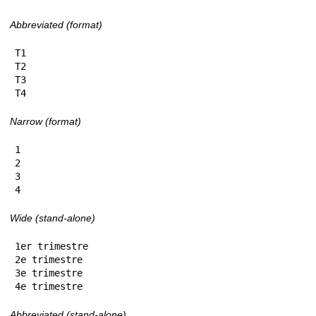
Abbreviated (format)
T1

T2

T3

T4
Narrow (format)
1

2

3

4
Wide (stand-alone)
1er trimestre

2e trimestre

3e trimestre

4e trimestre
Abbreviated (stand-alone)