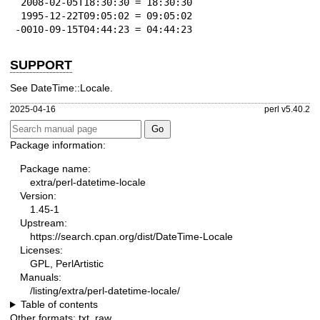
 2008-02-05T18:30:30 = 18:30:30

 1995-12-22T09:05:02 = 09:05:02

-0010-09-15T04:44:23 = 04:44:23
SUPPORT
See DateTime::Locale.
2025-04-16
perl v5.40.2
Package information:
Package name:
extra/perl-datetime-locale
Version:
1.45-1
Upstream:
https://search.cpan.org/dist/DateTime-Locale
Licenses:
GPL, PerlArtistic
Manuals:
/listing/extra/perl-datetime-locale/
Table of contents
Other formats:
txt
,
raw