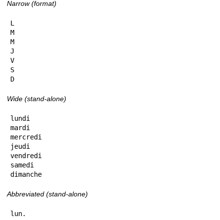
Narrow (format)
L

M

M

J

V

S

D
Wide (stand-alone)
lundi

mardi

mercredi

jeudi

vendredi

samedi

dimanche
Abbreviated (stand-alone)
lun.
