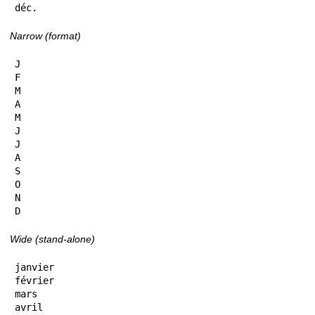
déc.
Narrow (format)
J

F

M

A

M

J

J

A

S

O

N

D
Wide (stand-alone)
janvier

février

mars

avril
