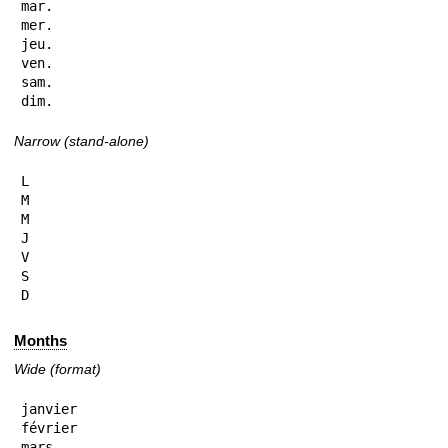
mar.

mer.

jeu.

ven.

sam.

dim.
Narrow (stand-alone)
L

M

M

J

V

S

D
Months
Wide (format)
janvier

février

mars
