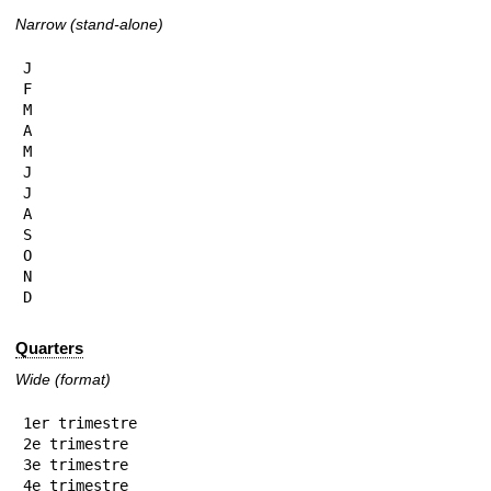
Narrow (stand-alone)
J

F

M

A

M

J

J

A

S

O

N

D
Quarters
Wide (format)
1er trimestre

2e trimestre

3e trimestre

4e trimestre