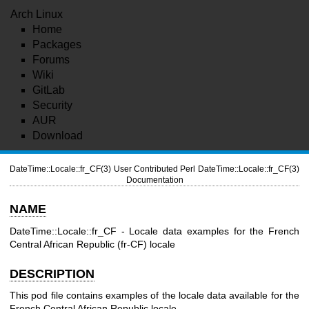
Arch Linux
Home
Packages
Forums
Wiki
GitLab
Security
AUR
Download
DateTime::Locale::fr_CF(3)
User Contributed Perl
DateTime::Locale::fr_CF(3)
Documentation
NAME
DateTime::Locale::fr_CF - Locale data examples for the French
Central African Republic (fr-CF) locale
DESCRIPTION
This pod file contains examples of the locale data available for the
French Central African Republic locale.