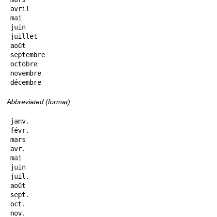
avril

mai

juin

juillet

août

septembre

octobre

novembre

décembre
Abbreviated (format)
janv.

févr.

mars

avr.

mai

juin

juil.

août

sept.

oct.

nov.
