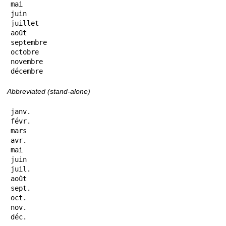
mai

juin

juillet

août

septembre

octobre

novembre

décembre
Abbreviated (stand-alone)
janv.

févr.

mars

avr.

mai

juin

juil.

août

sept.

oct.

nov.

déc.