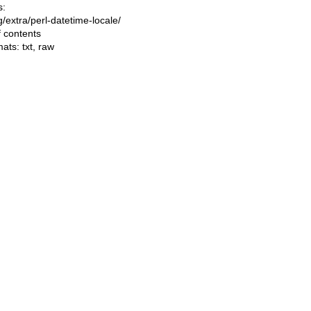
s:
ng/extra/perl-datetime-locale/
f contents
mats:
txt
,
raw