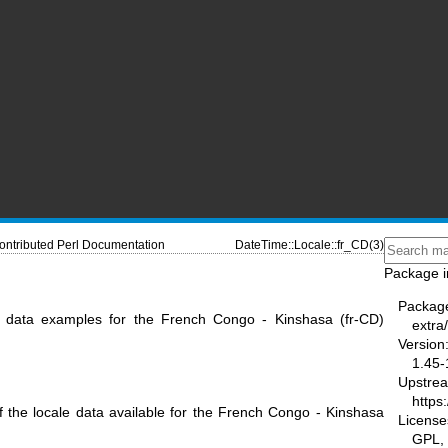
ontributed Perl Documentation
DateTime::Locale::fr_CD(3)
Package i
Packag
e data examples for the French Congo - Kinshasa (fr-CD)
extra
Version
1.45-
Upstre
https
f the locale data available for the French Congo - Kinshasa
License
GPL, 