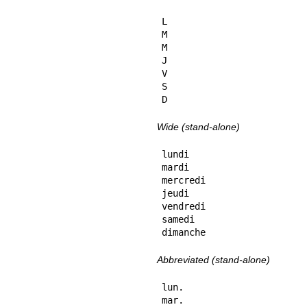
L

M

M

J

V

S

D
Wide (stand-alone)
lundi

mardi

mercredi

jeudi

vendredi

samedi

dimanche
Abbreviated (stand-alone)
lun.

mar.
