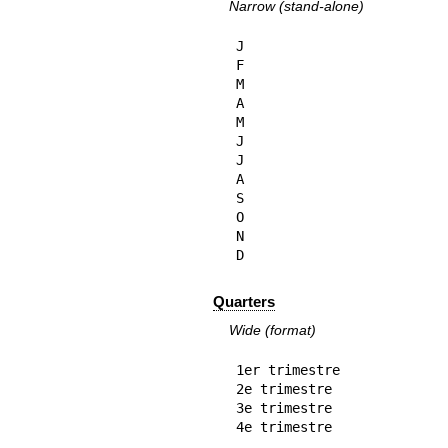
Narrow (stand-alone)
J

F

M

A

M

J

J

A

S

O

N

D
Quarters
Wide (format)
1er trimestre

2e trimestre

3e trimestre

4e trimestre