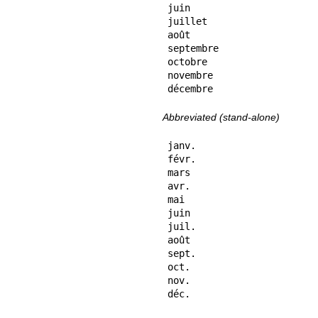
juin

juillet

août

septembre

octobre

novembre

décembre
Abbreviated (stand-alone)
janv.

févr.

mars

avr.

mai

juin

juil.

août

sept.

oct.

nov.

déc.