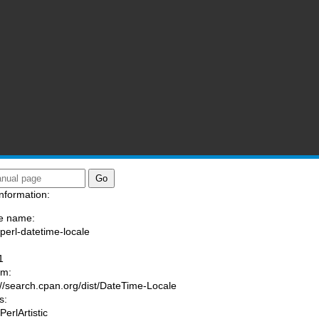
nformation:
e name:
/perl-datetime-locale
:
1
am:
://search.cpan.org/dist/DateTime-Locale
s:
PerlArtistic