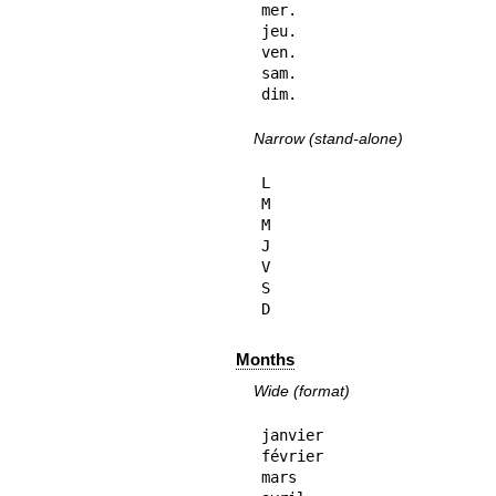
mer.

jeu.

ven.

sam.

dim.
Narrow (stand-alone)
L

M

M

J

V

S

D
Months
Wide (format)
janvier

février

mars
