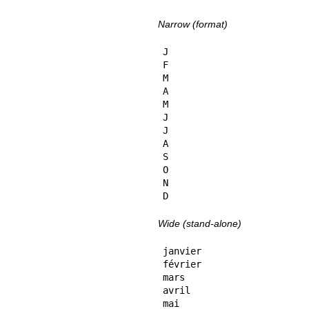
Narrow (format)
J

F

M

A

M

J

J

A

S

O

N

D
Wide (stand-alone)
janvier

février

mars

avril

mai
