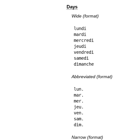
Days
Wide (format)
lundi

mardi

mercredi

jeudi

vendredi

samedi

dimanche
Abbreviated (format)
lun.

mar.

mer.

jeu.

ven.

sam.

dim.
Narrow (format)