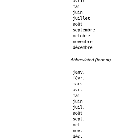
avril

mai

juin

juillet

août

septembre

octobre

novembre

décembre
Abbreviated (format)
janv.

févr.

mars

avr.

mai

juin

juil.

août

sept.

oct.

nov.

déc.