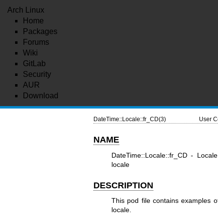
Arch Linux
Home
Packages
Forums
Wiki
GitLab
Security
AUR
Download
DateTime::Locale::fr_CD(3)
User C
NAME
DateTime::Locale::fr_CD - Local
locale
DESCRIPTION
This pod file contains examples o
locale.