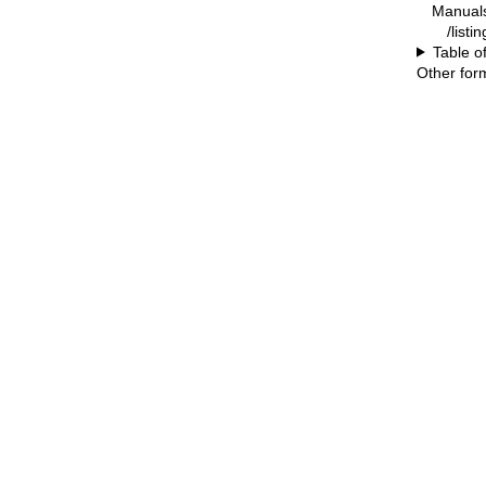
Manual
/listi
Table o
Other for