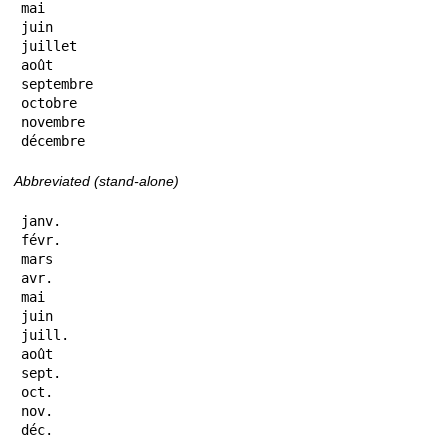
mai

juin

juillet

août

septembre

octobre

novembre

décembre
Abbreviated (stand-alone)
janv.

févr.

mars

avr.

mai

juin

juill.

août

sept.

oct.

nov.

déc.