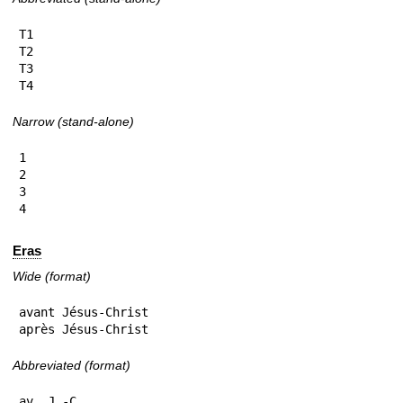
T1

T2

T3

T4
Narrow (stand-alone)
1

2

3

4
Eras
Wide (format)
avant Jésus-Christ

après Jésus-Christ
Abbreviated (format)
av. J.-C.
