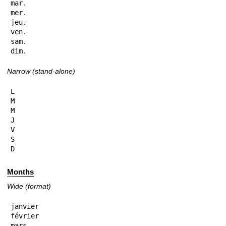
mar.

mer.

jeu.

ven.

sam.

dim.
Narrow (stand-alone)
L

M

M

J

V

S

D
Months
Wide (format)
janvier

février

mars
