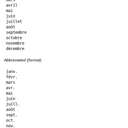
avril

mai

juin

juillet

août

septembre

octobre

novembre

décembre
Abbreviated (format)
janv.

févr.

mars

avr.

mai

juin

juill.

août

sept.

oct.

nov.
