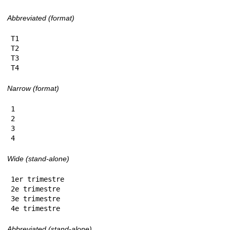
Abbreviated (format)
T1

T2

T3

T4
Narrow (format)
1

2

3

4
Wide (stand-alone)
1er trimestre

2e trimestre

3e trimestre

4e trimestre
Abbreviated (stand-alone)