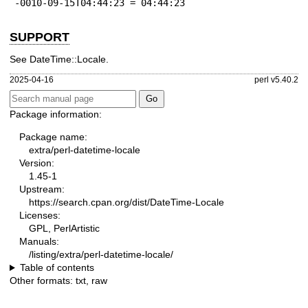
-0010-09-15T04:44:23 = 04:44:23
SUPPORT
See DateTime::Locale.
2025-04-16
perl v5.40.2
Package information:
Package name:
extra/perl-datetime-locale
Version:
1.45-1
Upstream:
https://search.cpan.org/dist/DateTime-Locale
Licenses:
GPL, PerlArtistic
Manuals:
/listing/extra/perl-datetime-locale/
Table of contents
Other formats:
txt
,
raw