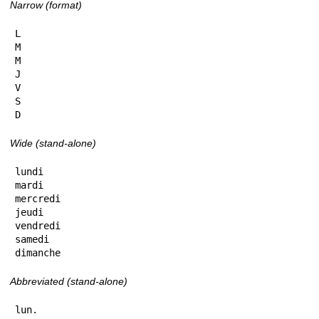
Narrow (format)
L

M

M

J

V

S

D
Wide (stand-alone)
lundi

mardi

mercredi

jeudi

vendredi

samedi

dimanche
Abbreviated (stand-alone)
lun.
