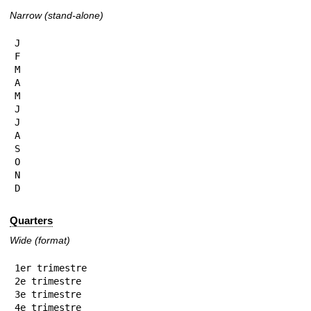
Narrow (stand-alone)
J

F

M

A

M

J

J

A

S

O

N

D
Quarters
Wide (format)
1er trimestre

2e trimestre

3e trimestre

4e trimestre