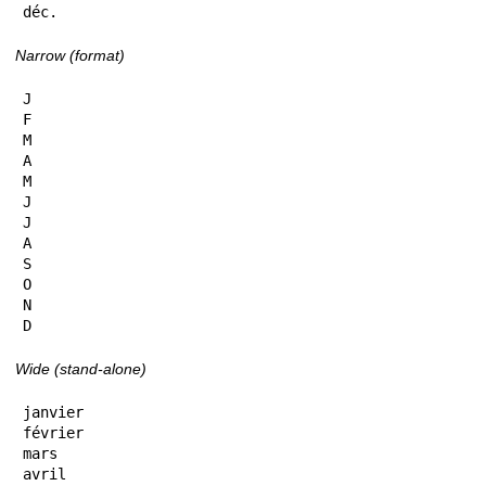
déc.
Narrow (format)
J

F

M

A

M

J

J

A

S

O

N

D
Wide (stand-alone)
janvier

février

mars

avril
