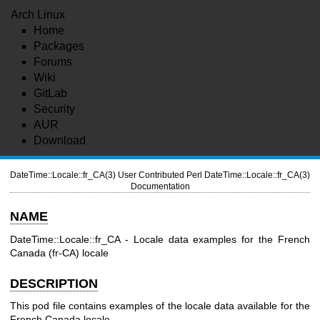
Arch Linux
Home
Packages
Forums
Wiki
GitLab
Security
AUR
Download
DateTime::Locale::fr_CA(3)
User Contributed Perl
DateTime::Locale::fr_CA(3)
Documentation
NAME
DateTime::Locale::fr_CA - Locale data examples for the French
Canada (fr-CA) locale
DESCRIPTION
This pod file contains examples of the locale data available for the
French Canada locale.