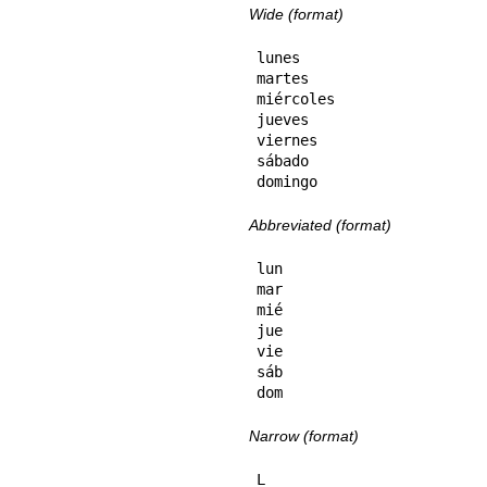
Wide (format)
lunes

martes

miércoles

jueves

viernes

sábado

domingo
Abbreviated (format)
lun

mar

mié

jue

vie

sáb

dom
Narrow (format)
L
