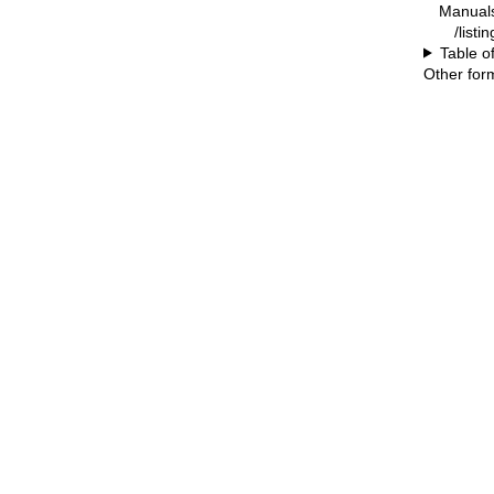
Manual
/listi
Table o
Other for