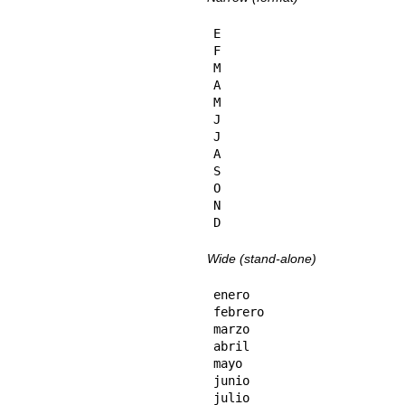
E

F

M

A

M

J

J

A

S

O

N

D
Wide (stand-alone)
enero

febrero

marzo

abril

mayo

junio

julio
