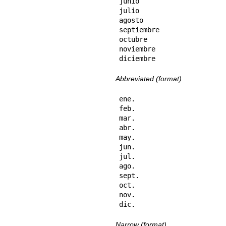
junio

julio

agosto

septiembre

octubre

noviembre

diciembre
Abbreviated (format)
ene.

feb.

mar.

abr.

may.

jun.

jul.

ago.

sept.

oct.

nov.

dic.
Narrow (format)