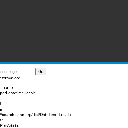
nformation:
e name:
/perl-datetime-locale
:
1
am:
://search.cpan.org/dist/DateTime-Locale
s:
PerlArtistic