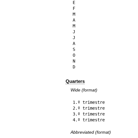
E

F

M

A

M

J

J

A

S

O

N

D
Quarters
Wide (format)
1.º trimestre

2.º trimestre

3.º trimestre

4.º trimestre
Abbreviated (format)