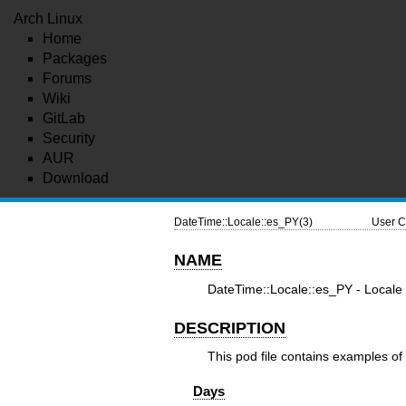
Arch Linux
Home
Packages
Forums
Wiki
GitLab
Security
AUR
Download
DateTime::Locale::es_PY(3)
User C
NAME
DateTime::Locale::es_PY - Locale 
DESCRIPTION
This pod file contains examples of
Days