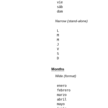
vie

sáb

dom
Narrow (stand-alone)
L

M

M

J

V

S

D
Months
Wide (format)
enero

febrero

marzo

abril

mayo
