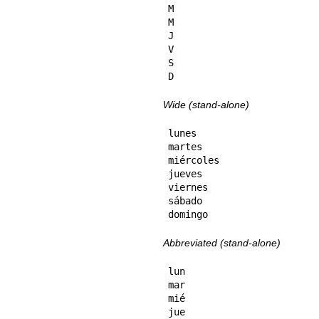
M

M

J

V

S

D
Wide (stand-alone)
lunes

martes

miércoles

jueves

viernes

sábado

domingo
Abbreviated (stand-alone)
lun

mar

mié

jue
