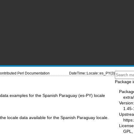
ontributed Perl Documentation
DateTime::Locale::es_PY(3)
Package i
Packag
data examples for the Spanish Paraguay (es-PY) locale
extra
Version
1.45-
Upstre
 the locale data available for the Spanish Paraguay locale.
https
License
GPL, 