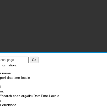
nformation:
e name:
/perl-datetime-locale
:
1
am:
://search.cpan.org/dist/DateTime-Locale
s:
PerlArtistic