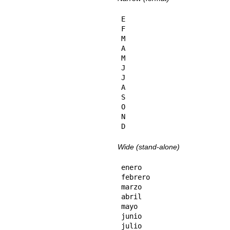
E

F

M

A

M

J

J

A

S

O

N

D
Wide (stand-alone)
enero

febrero

marzo

abril

mayo

junio

julio
