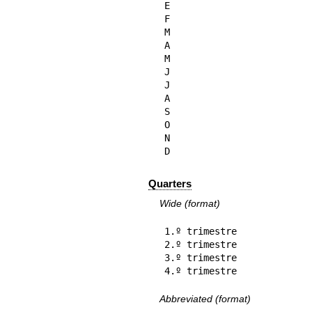
E

F

M

A

M

J

J

A

S

O

N

D
Quarters
Wide (format)
1.º trimestre

2.º trimestre

3.º trimestre

4.º trimestre
Abbreviated (format)