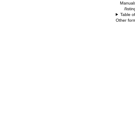
Manual
/listi
Table o
Other for