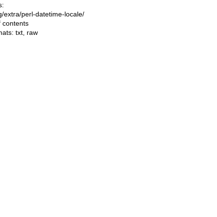
s:
ng/extra/perl-datetime-locale/
f contents
mats:
txt
,
raw