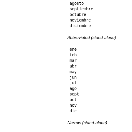
agosto

septiembre

octubre

noviembre

diciembre
Abbreviated (stand-alone)
ene

feb

mar

abr

may

jun

jul

ago

sept

oct

nov

dic
Narrow (stand-alone)