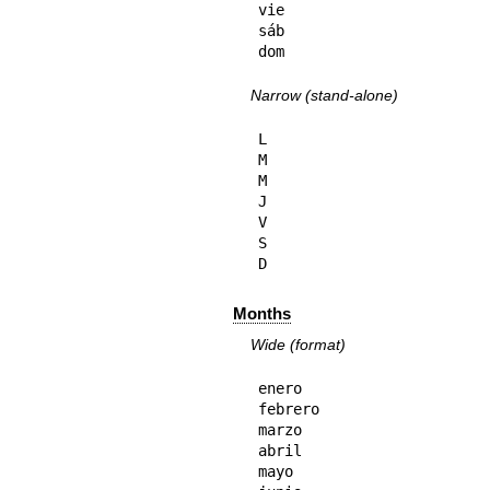
vie

sáb

dom
Narrow (stand-alone)
L

M

M

J

V

S

D
Months
Wide (format)
enero

febrero

marzo

abril

mayo
