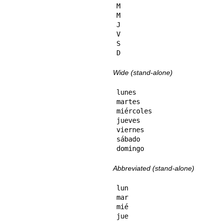
M

M

J

V

S

D
Wide (stand-alone)
lunes

martes

miércoles

jueves

viernes

sábado

domingo
Abbreviated (stand-alone)
lun

mar

mié

jue
