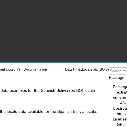
ontributed Perl Documentation
DateTime::Locale::es_BO(3)
Package i
Packag
data examples for the Spanish Bolivia (es-BO) locale
extra
Version
1.45-
Upstre
the locale data available for the Spanish Bolivia locale.
https
License
GPL, 