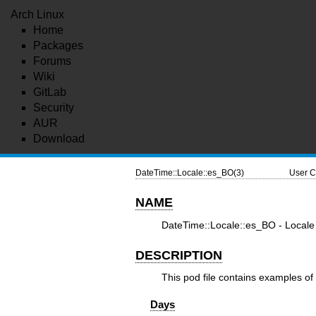
Arch Linux
Home
Packages
Forums
Wiki
GitLab
Security
AUR
Download
DateTime::Locale::es_BO(3)
User C
NAME
DateTime::Locale::es_BO - Locale 
DESCRIPTION
This pod file contains examples of 
Days