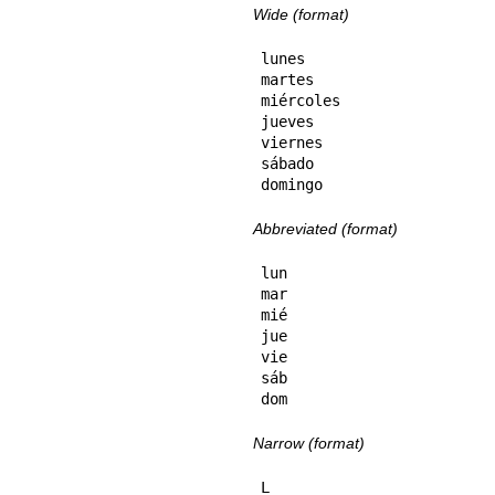
Wide (format)
lunes

martes

miércoles

jueves

viernes

sábado

domingo
Abbreviated (format)
lun

mar

mié

jue

vie

sáb

dom
Narrow (format)
L
