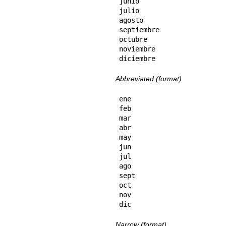
junio

julio

agosto

septiembre

octubre

noviembre

diciembre
Abbreviated (format)
ene

feb

mar

abr

may

jun

jul

ago

sept

oct

nov

dic
Narrow (format)