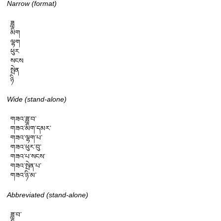
Narrow (format)
ཟླ

མིག

ལྷག

ཕུར

སངས

སྤེན

ཉི
Wide (stand-alone)
གཟའ་ཟླ་བ་

གཟའ་མིག་དམར་

གཟའ་ལྷག་པ་

གཟའ་ཕུར་བུ་

གཟའ་པ་སངས་

གཟའ་སྤེན་པ་

གཟའ་ཉི་མ་
Abbreviated (stand-alone)
ཟླ་བ་
