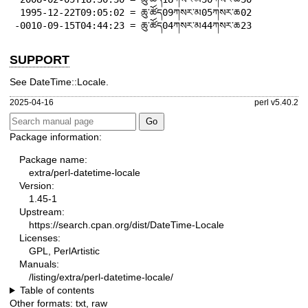
 1995-12-22T09:05:02 = ཆུ་ཚོད09ཀསར་མ05ཀསར་ཆ02

-0010-09-15T04:44:23 = ཆུ་ཚོད04ཀསར་མ44ཀསར་ཆ23
SUPPORT
See DateTime::Locale.
2025-04-16
perl v5.40.2
Package information:
Package name:
extra/perl-datetime-locale
Version:
1.45-1
Upstream:
https://search.cpan.org/dist/DateTime-Locale
Licenses:
GPL, PerlArtistic
Manuals:
/listing/extra/perl-datetime-locale/
Table of contents
Other formats:
txt
,
raw