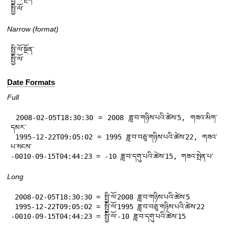
སྤྱི་ལོ་
Narrow (format)
སྤྱི་ལོ་སྔོན་

སྤྱི་ལོ་
Date Formats
Full
 2008-02-05T18:30:30 = 2008 ཟླ་བ་གཉིས་པའི་ཚེས་5, གཟའ་མིག་
དམར་

 1995-12-22T09:05:02 = 1995 ཟླ་བ་བཅུ་གཉིས་པའི་ཚེས་22, གཟའ་
པ་སངས་

-0010-09-15T04:44:23 = -10 ཟླ་བ་དགུ་པའི་ཚེས་15, གཟའ་སྤེན་པ་
Long
 2008-02-05T18:30:30 = སྤྱི་ལོ་2008 ཟླ་བ་གཉིས་པའི་ཚེས་5

 1995-12-22T09:05:02 = སྤྱི་ལོ་1995 ཟླ་བ་བཅུ་གཉིས་པའི་ཚེས་22

-0010-09-15T04:44:23 = སྤྱི་ལོ་-10 ཟླ་བ་དགུ་པའི་ཚེས་15