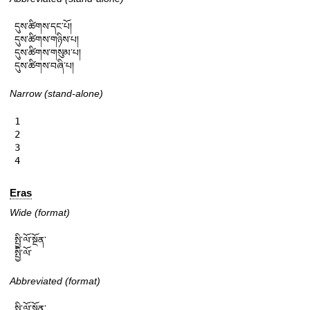
དུས་ཚིགས་དང་པོ།

དུས་ཚིགས་གཉིས་པ།

དུས་ཚིགས་གསུམ་པ།

དུས་ཚིགས་བཞི་པ།
Narrow (stand-alone)
1

2

3

4
Eras
Wide (format)
སྤྱི་ལོ་སྔོན་

སྤྱི་ལོ་
Abbreviated (format)
སྤྱི་ལོ་སྔོན་
