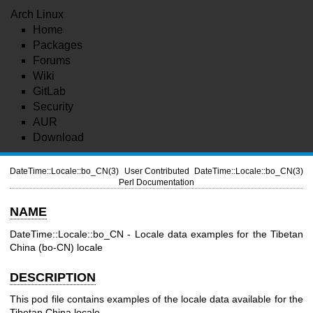
Arch Linux
Home
Packages
Forums
Wiki
GitLab
Security
AUR
Download
DateTime::Locale::bo_CN(3)
User Contributed
DateTime::Locale::bo_CN(3)
Perl Documentation
NAME
DateTime::Locale::bo_CN - Locale data examples for the Tibetan
China (bo-CN) locale
DESCRIPTION
This pod file contains examples of the locale data available for the
Tibetan China locale.