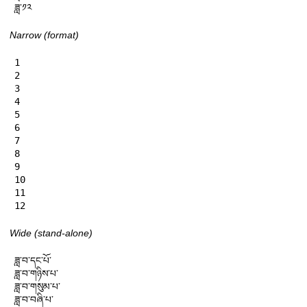
ཟླ་༡༢
Narrow (format)
1

2

3

4

5

6

7

8

9

10

11

12
Wide (stand-alone)
ཟླ་བ་དང་པོ་

ཟླ་བ་གཉིས་པ་

ཟླ་བ་གསུམ་པ་

ཟླ་བ་བཞི་པ་
