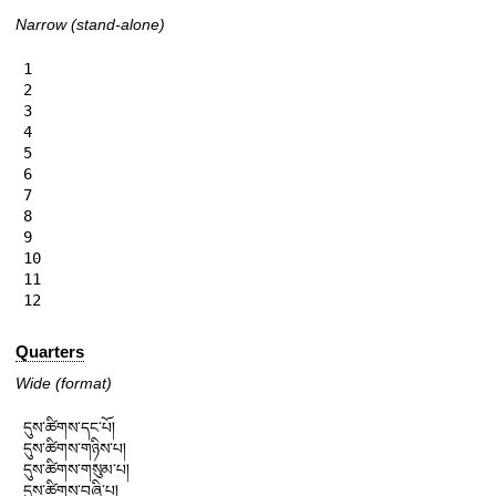
Narrow (stand-alone)
1

2

3

4

5

6

7

8

9

10

11

12
Quarters
Wide (format)
དུས་ཚིགས་དང་པོ།

དུས་ཚིགས་གཉིས་པ།

དུས་ཚིགས་གསུམ་པ།

དུས་ཚིགས་བཞི་པ།