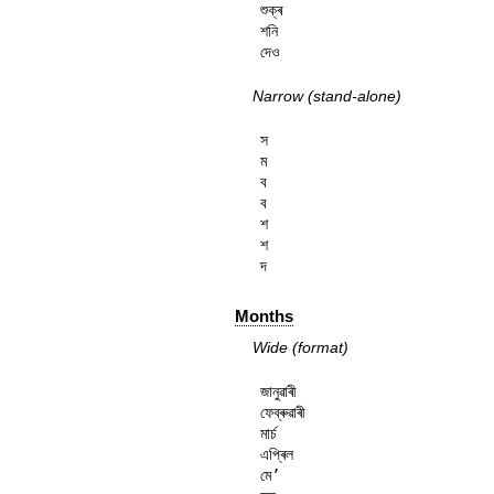
শুক্ৰ

শনি

দেও
Narrow (stand-alone)
স

ম

ব

ব

শ

শ

দ
Months
Wide (format)
জানুৱাৰী

ফেব্ৰুৱাৰী

মাৰ্চ

এপ্ৰিল

মে’
