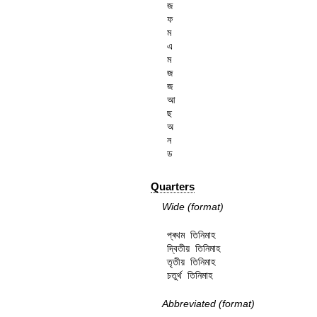
জ

ফ

ম

এ

ম

জ

জ

আ

ছ

অ

ন

ড
Quarters
Wide (format)
প্ৰথম তিনিমাহ

দ্বিতীয় তিনিমাহ

তৃতীয় তিনিমাহ

চতুৰ্থ তিনিমাহ
Abbreviated (format)