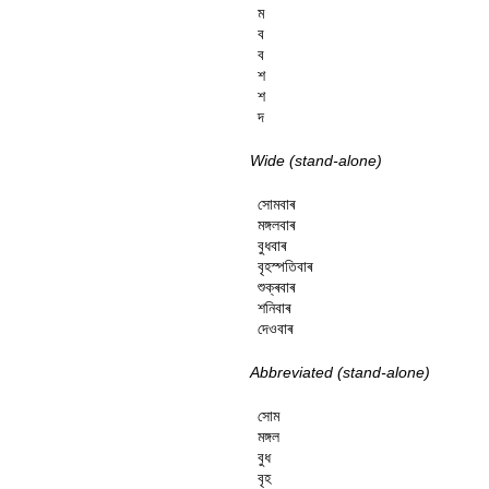
ম

ব

ব

শ

শ

দ
Wide (stand-alone)
সোমবাৰ

মঙ্গলবাৰ

বুধবাৰ

বৃহস্পতিবাৰ

শুক্ৰবাৰ

শনিবাৰ

দেওবাৰ
Abbreviated (stand-alone)
সোম

মঙ্গল

বুধ

বৃহ
