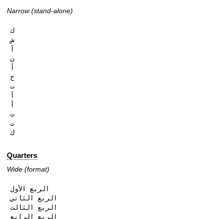
Narrow (stand-alone)
ك

ش

آ

ن

أ

ح

ت

آ

أ

ت

ت

ك
Quarters
Wide (format)
الربع الأول

الربع الثاني

الربع الثالث

الربع الرابع