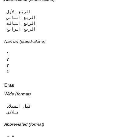
الربع الأول

الربع الثاني

الربع الثالث

الربع الرابع
Narrow (stand-alone)
١

٢

٣

٤
Eras
Wide (format)
قبل الميلاد

ميلادي
Abbreviated (format)
ق.م
