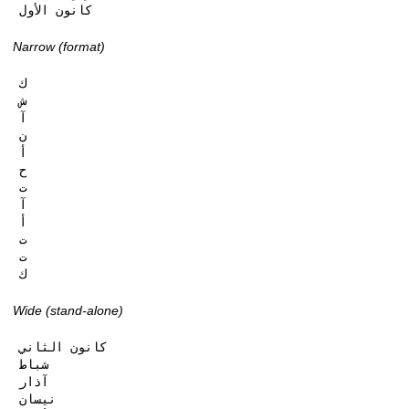
كانون الأول
Narrow (format)
ك

ش

آ

ن

أ

ح

ت

آ

أ

ت

ت

ك
Wide (stand-alone)
كانون الثاني

شباط

آذار

نيسان
