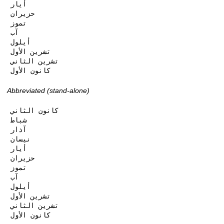
أيار

حزيران

تموز

آب

أيلول

تشرين الأول

تشرين الثاني

كانون الأول
Abbreviated (stand-alone)
كانون الثاني

شباط

آذار

نيسان

أيار

حزيران

تموز

آب

أيلول

تشرين الأول

تشرين الثاني

كانون الأول