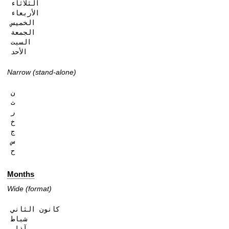
الثلاثاء

الأربعاء

الخميس

الجمعة

السبت

الأحد
Narrow (stand-alone)
ن

ث

ر

خ

ج

س

ح
Months
Wide (format)
كانون الثاني

شباط

آذار
