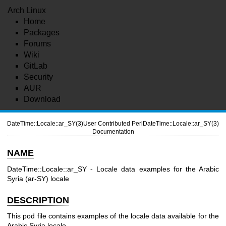
Arch Linux
Home
Packages
Forums
Wiki
GitLab
Security
AUR
Download
DateTime::Locale::ar_SY(3)
User Contributed Perl
DateTime::Locale::ar_SY(3)
Documentation
NAME
DateTime::Locale::ar_SY - Locale data examples for the Arabic
Syria (ar-SY) locale
DESCRIPTION
This pod file contains examples of the locale data available for the
Arabic Syria locale.