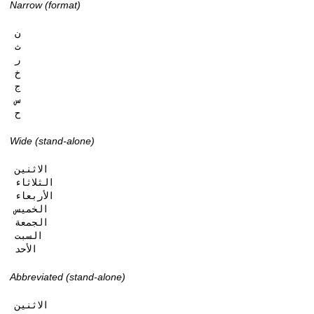
Narrow (format)
ن

ث

ر

خ

ج

س

ح
Wide (stand-alone)
الاثنين

الثلاثاء

الأربعاء

الخميس

الجمعة

السبت

الأحد
Abbreviated (stand-alone)
الاثنين
