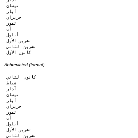
نيسان

أيار

حزيران

تموز

آب

أيلول

تشرين الأول

تشرين الثاني

كانون الأول
Abbreviated (format)
كانون الثاني

شباط

آذار

نيسان

أيار

حزيران

تموز

آب

أيلول

تشرين الأول

تشرين الثاني
