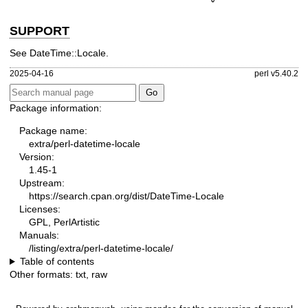
SUPPORT
See DateTime::Locale.
2025-04-16
perl v5.40.2
Package information:
Package name:
extra/perl-datetime-locale
Version:
1.45-1
Upstream:
https://search.cpan.org/dist/DateTime-Locale
Licenses:
GPL, PerlArtistic
Manuals:
/listing/extra/perl-datetime-locale/
Table of contents
Other formats:
txt
,
raw