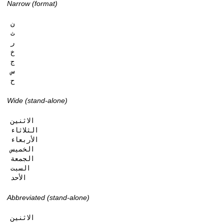
Narrow (format)
ن

ث

ر

خ

ج

س

ح
Wide (stand-alone)
الاثنين

الثلاثاء

الأربعاء

الخميس

الجمعة

السبت

الأحد
Abbreviated (stand-alone)
الاثنين
