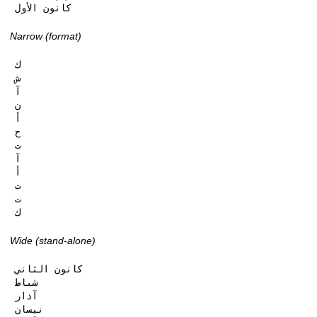
كانون الأول
Narrow (format)
ك

ش

آ

ن

أ

ح

ت

آ

أ

ت

ت

ك
Wide (stand-alone)
كانون الثاني

شباط

آذار

نيسان
