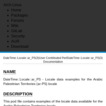
Arch Linux
Home
Packages
Forums
Wiki
GitLab
Security
AUR
Download
DateTime::Locale::ar_PS(3)
User Contributed Perl
DateTime::Locale::ar_PS(3)
Documentation
NAME
DateTime::Locale::ar_PS - Locale data examples for the Arabic
Palestinian Territories (ar-PS) locale
DESCRIPTION
This pod file contains examples of the locale data available for the
Arabic Palestinian Territories locale.