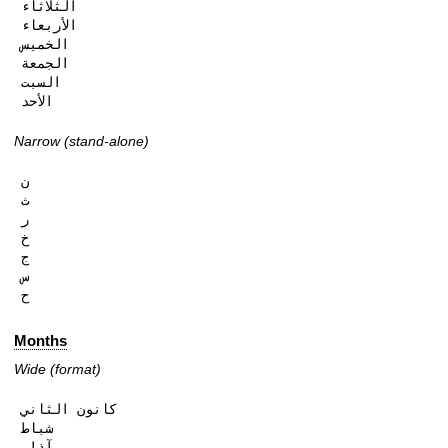
الثلاثاء

الأربعاء

الخميس

الجمعة

السبت

الأحد
Narrow (stand-alone)
ن

ث

ر

خ

ج

س

ح
Months
Wide (format)
كانون الثاني

شباط

آذار
