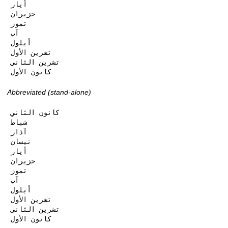
أيار

حزيران

تموز

آب

أيلول

تشرين الأول

تشرين الثاني

كانون الأول
Abbreviated (stand-alone)
كانون الثاني

شباط

آذار

نيسان

أيار

حزيران

تموز

آب

أيلول

تشرين الأول

تشرين الثاني

كانون الأول