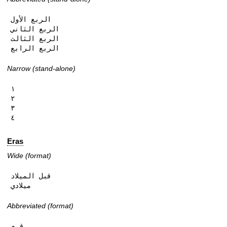
الربع الأول

الربع الثاني

الربع الثالث

الربع الرابع
Narrow (stand-alone)
١

٢

٣

٤
Eras
Wide (format)
قبل الميلاد

ميلادي
Abbreviated (format)
ق.م
