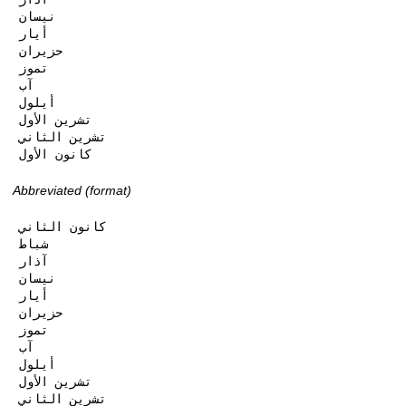
نيسان

أيار

حزيران

تموز

آب

أيلول

تشرين الأول

تشرين الثاني

كانون الأول
Abbreviated (format)
كانون الثاني

شباط

آذار

نيسان

أيار

حزيران

تموز

آب

أيلول

تشرين الأول

تشرين الثاني
