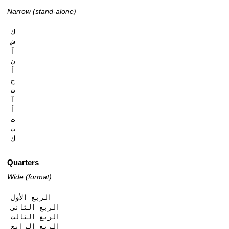
Narrow (stand-alone)
ك

ش

آ

ن

أ

ح

ت

آ

أ

ت

ت

ك
Quarters
Wide (format)
الربع الأول

الربع الثاني

الربع الثالث

الربع الرابع