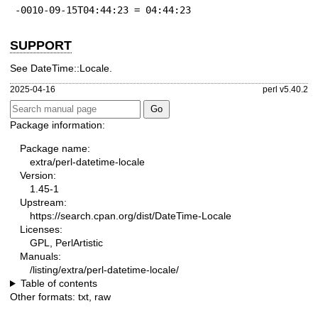
-0010-09-15T04:44:23 = 04:44:23
SUPPORT
See DateTime::Locale.
2025-04-16
perl v5.40.2
Package information:
Package name:
extra/perl-datetime-locale
Version:
1.45-1
Upstream:
https://search.cpan.org/dist/DateTime-Locale
Licenses:
GPL, PerlArtistic
Manuals:
/listing/extra/perl-datetime-locale/
Table of contents
Other formats:
txt
,
raw