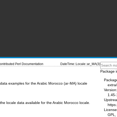
ontributed Perl Documentation
DateTime::Locale::ar_MA(3)
Package i
Packag
data examples for the Arabic Morocco (ar-MA) locale
extra
Version
1.45-
Upstre
the locale data available for the Arabic Morocco locale.
https
License
GPL, 