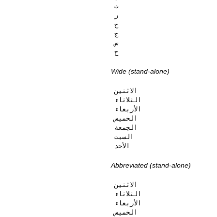
ث

ر

خ

ج

س

ح
Wide (stand-alone)
الاثنين

الثلاثاء

الأربعاء

الخميس

الجمعة

السبت

الأحد
Abbreviated (stand-alone)
الاثنين

الثلاثاء

الأربعاء

الخميس
