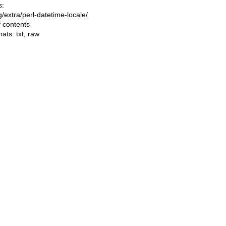
s:
ng/extra/perl-datetime-locale/
f contents
mats:
txt
,
raw