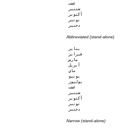
غشت

شتنبر

أكتوبر

نونبر

دجنبر
Abbreviated (stand-alone)
يناير

فبراير

مارس

أبريل

ماي

يونيو

يوليوز

غشت

شتنبر

أكتوبر

نونبر

دجنبر
Narrow (stand-alone)