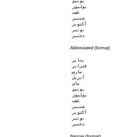
يونيو

يوليوز

غشت

شتنبر

أكتوبر

نونبر

دجنبر
Abbreviated (format)
يناير

فبراير

مارس

أبريل

ماي

يونيو

يوليوز

غشت

شتنبر

أكتوبر

نونبر

دجنبر
Narrow (format)