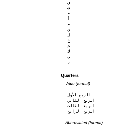
ي

ف

م

أ

م

ن

ل

غ

ش

ك

ب

د
Quarters
Wide (format)
الربع الأول

الربع الثاني

الربع الثالث

الربع الرابع
Abbreviated (format)