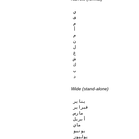
ي

ف

م

أ

م

ن

ل

غ

ش

ك

ب

د
Wide (stand-alone)
يناير

فبراير

مارس

أبريل

ماي

يونيو

يوليوز
