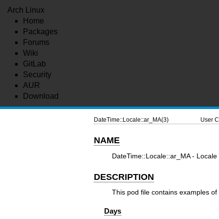
Arch Linux
Home
Packages
Forums
Wiki
GitLab
Security
AUR
Download
DateTime::Locale::ar_MA(3)
User C
NAME
DateTime::Locale::ar_MA - Locale 
DESCRIPTION
This pod file contains examples of 
Days