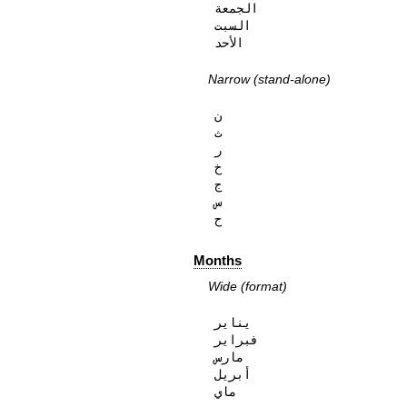
الجمعة

السبت

الأحد
Narrow (stand-alone)
ن

ث

ر

خ

ج

س

ح
Months
Wide (format)
يناير

فبراير

مارس

أبريل

ماي
