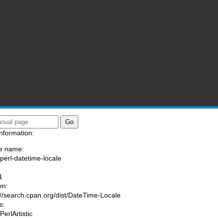
nformation:
e name:
/perl-datetime-locale
:
1
am:
://search.cpan.org/dist/DateTime-Locale
s:
PerlArtistic