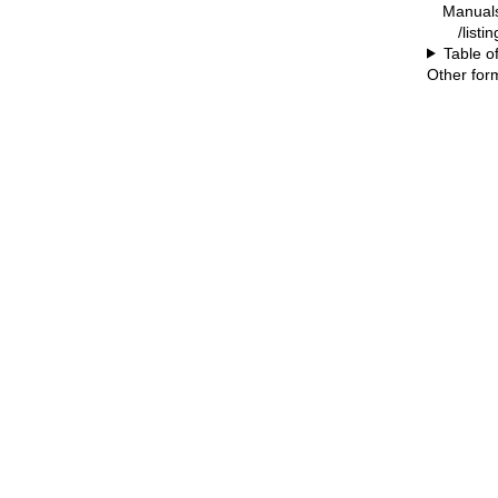
Manual
/listi
Table o
Other for