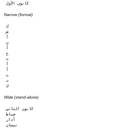
كانون الأول
Narrow (format)
ك

ش

آ

ن

أ

ح

ت

آ

أ

ت

ت

ك
Wide (stand-alone)
كانون الثاني

شباط

آذار

نيسان
