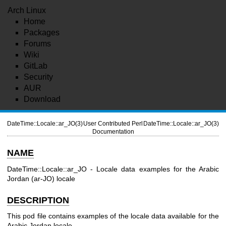
Arch Linux
Home
Packages
Forums
Wiki
GitLab
Security
AUR
Download
DateTime::Locale::ar_JO(3)
User Contributed Perl
DateTime::Locale::ar_JO(3)
Documentation
NAME
DateTime::Locale::ar_JO - Locale data examples for the Arabic
Jordan (ar-JO) locale
DESCRIPTION
This pod file contains examples of the locale data available for the
Arabic Jordan locale.