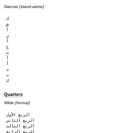
Narrow (stand-alone)
ك

ش

آ

ن

أ

ح

ت

آ

أ

ت

ت

ك
Quarters
Wide (format)
الربع الأول

الربع الثاني

الربع الثالث

الربع الرابع