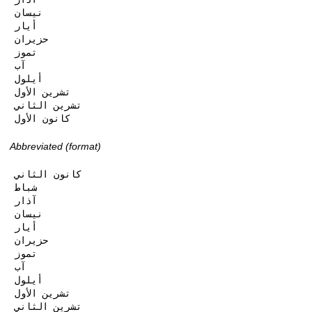
نيسان

أيار

حزيران

تموز

آب

أيلول

تشرين الأول

تشرين الثاني

كانون الأول
Abbreviated (format)
كانون الثاني

شباط

آذار

نيسان

أيار

حزيران

تموز

آب

أيلول

تشرين الأول

تشرين الثاني
