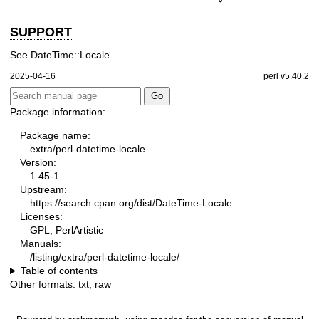
SUPPORT
See DateTime::Locale.
2025-04-16
perl v5.40.2
Package information:
Package name:
extra/perl-datetime-locale
Version:
1.45-1
Upstream:
https://search.cpan.org/dist/DateTime-Locale
Licenses:
GPL, PerlArtistic
Manuals:
/listing/extra/perl-datetime-locale/
Table of contents
Other formats:
txt
,
raw