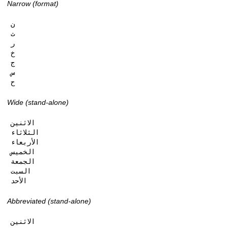
Narrow (format)
ن

ث

ر

خ

ج

س

ح
Wide (stand-alone)
الاثنين

الثلاثاء

الأربعاء

الخميس

الجمعة

السبت

الأحد
Abbreviated (stand-alone)
الاثنين
