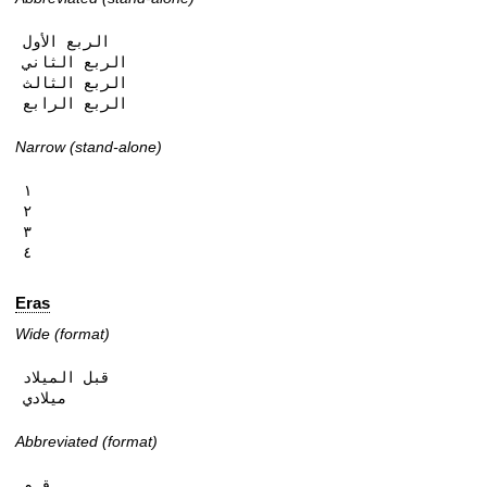
الربع الأول

الربع الثاني

الربع الثالث

الربع الرابع
Narrow (stand-alone)
١

٢

٣

٤
Eras
Wide (format)
قبل الميلاد

ميلادي
Abbreviated (format)
ق.م
