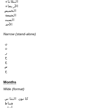
الثلاثاء

الأربعاء

الخميس

الجمعة

السبت

الأحد
Narrow (stand-alone)
ن

ث

ر

خ

ج

س

ح
Months
Wide (format)
كانون الثاني

شباط

آذار
