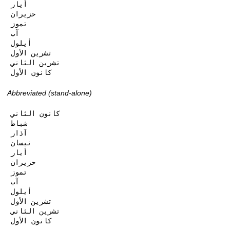
أيار

حزيران

تموز

آب

أيلول

تشرين الأول

تشرين الثاني

كانون الأول
Abbreviated (stand-alone)
كانون الثاني

شباط

آذار

نيسان

أيار

حزيران

تموز

آب

أيلول

تشرين الأول

تشرين الثاني

كانون الأول