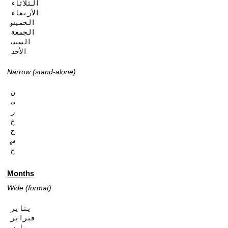
الثلاثاء

الأربعاء

الخميس

الجمعة

السبت

الأحد
Narrow (stand-alone)
ن

ث

ر

خ

ج

س

ح
Months
Wide (format)
يناير

فبراير

مارس
