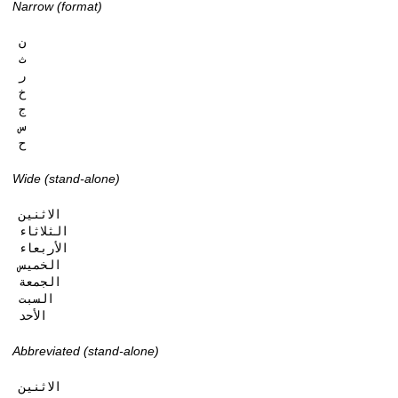
Narrow (format)
ن

ث

ر

خ

ج

س

ح
Wide (stand-alone)
الاثنين

الثلاثاء

الأربعاء

الخميس

الجمعة

السبت

الأحد
Abbreviated (stand-alone)
الاثنين
