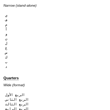
Narrow (stand-alone)
ي

ف

م

أ

و

ن

ل

غ

س

ك

ب

د
Quarters
Wide (format)
الربع الأول

الربع الثاني

الربع الثالث

الربع الرابع