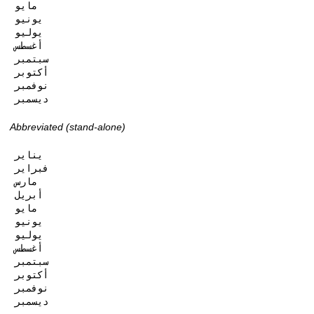
مايو

يونيو

يوليو

أغسطس

سبتمبر

أكتوبر

نوفمبر

ديسمبر
Abbreviated (stand-alone)
يناير

فبراير

مارس

أبريل

مايو

يونيو

يوليو

أغسطس

سبتمبر

أكتوبر

نوفمبر

ديسمبر