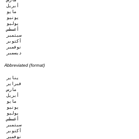
أبريل

مايو

يونيو

يوليو

أغسطس

سبتمبر

أكتوبر

نوفمبر

ديسمبر
Abbreviated (format)
يناير

فبراير

مارس

أبريل

مايو

يونيو

يوليو

أغسطس

سبتمبر

أكتوبر

نوفمبر
