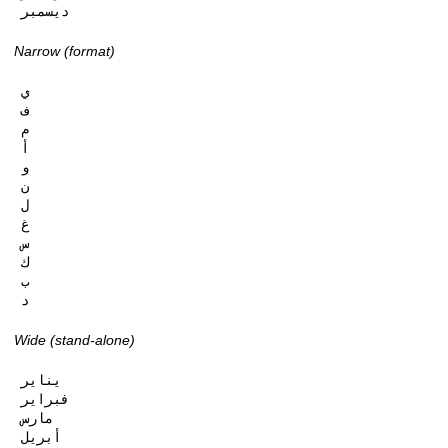
ديسمبر
Narrow (format)
ي

ف

م

أ

و

ن

ل

غ

س

ك

ب

د
Wide (stand-alone)
يناير

فبراير

مارس

أبريل
