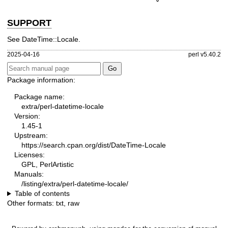
SUPPORT
See DateTime::Locale.
2025-04-16
perl v5.40.2
Package information:
Package name:
extra/perl-datetime-locale
Version:
1.45-1
Upstream:
https://search.cpan.org/dist/DateTime-Locale
Licenses:
GPL, PerlArtistic
Manuals:
/listing/extra/perl-datetime-locale/
Table of contents
Other formats:
txt
,
raw