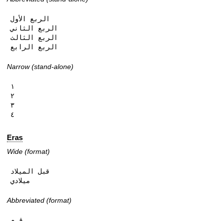
الربع الأول

الربع الثاني

الربع الثالث

الربع الرابع
Narrow (stand-alone)
١

٢

٣

٤
Eras
Wide (format)
قبل الميلاد

ميلادي
Abbreviated (format)
ق.م
