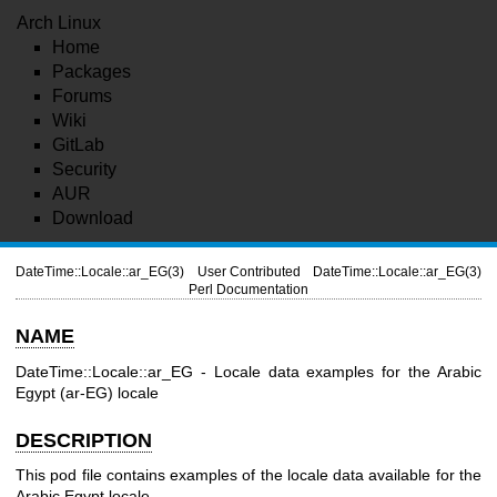
Arch Linux
Home
Packages
Forums
Wiki
GitLab
Security
AUR
Download
DateTime::Locale::ar_EG(3)
User Contributed
DateTime::Locale::ar_EG(3)
Perl Documentation
NAME
DateTime::Locale::ar_EG - Locale data examples for the Arabic
Egypt (ar-EG) locale
DESCRIPTION
This pod file contains examples of the locale data available for the
Arabic Egypt locale.