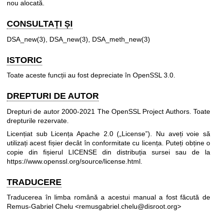
nou alocată.
CONSULTAȚI ȘI
DSA_new(3)
,
DSA_new(3)
,
DSA_meth_new(3)
ISTORIC
Toate aceste funcții au fost depreciate în OpenSSL 3.0.
DREPTURI DE AUTOR
Drepturi de autor 2000-2021 The OpenSSL Project Authors. Toate
drepturile rezervate.
Licențiat sub Licența Apache 2.0 („License”). Nu aveți voie să
utilizați acest fișier decât în conformitate cu licența. Puteți obține o
copie din fișierul LICENSE din distribuția sursei sau de la
https://www.openssl.org/source/license.html
.
TRADUCERE
Traducerea în limba română a acestui manual a fost făcută de
Remus-Gabriel Chelu <remusgabriel.chelu@disroot.org>