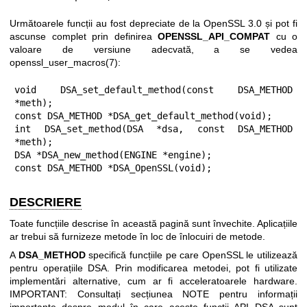
Următoarele funcții au fost depreciate de la OpenSSL 3.0 și pot fi
ascunse complet prin definirea
OPENSSL_API_COMPAT
cu o
valoare de versiune adecvată, a se vedea
openssl_user_macros(7)
:
void DSA_set_default_method(const DSA_METHOD 
*meth);

const DSA_METHOD *DSA_get_default_method(void);

int DSA_set_method(DSA *dsa, const DSA_METHOD 
*meth);

DSA *DSA_new_method(ENGINE *engine);

const DSA_METHOD *DSA_OpenSSL(void);
DESCRIERE
Toate funcțiile descrise în această pagină sunt învechite. Aplicațiile
ar trebui să furnizeze metode în loc de înlocuiri de metode.
A
DSA_METHOD
specifică funcțiile pe care OpenSSL le utilizează
pentru operațiile DSA. Prin modificarea metodei, pot fi utilizate
implementări alternative, cum ar fi acceleratoarele hardware.
IMPORTANT: Consultați secțiunea NOTE pentru informații