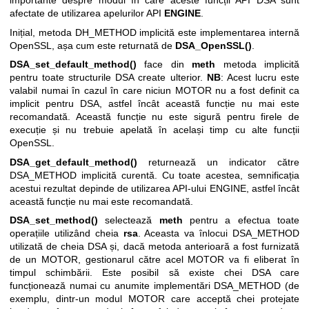
importante despre modul în care aceste funcții API DSA sunt
afectate de utilizarea apelurilor API
ENGINE
.
Inițial, metoda DH_METHOD implicită este implementarea internă
OpenSSL, așa cum este returnată de
DSA_OpenSSL()
.
DSA_set_default_method()
face din
meth
metoda implicită
pentru toate structurile DSA create ulterior.
NB
: Acest lucru este
valabil numai în cazul în care niciun MOTOR nu a fost definit ca
implicit pentru DSA, astfel încât această funcție nu mai este
recomandată. Această funcție nu este sigură pentru firele de
execuție și nu trebuie apelată în același timp cu alte funcții
OpenSSL.
DSA_get_default_method()
returnează un indicator către
DSA_METHOD implicită curentă. Cu toate acestea, semnificația
acestui rezultat depinde de utilizarea API-ului ENGINE, astfel încât
această funcție nu mai este recomandată.
DSA_set_method()
selectează
meth
pentru a efectua toate
operațiile utilizând cheia
rsa
. Aceasta va înlocui DSA_METHOD
utilizată de cheia DSA și, dacă metoda anterioară a fost furnizată
de un MOTOR, gestionarul către acel MOTOR va fi eliberat în
timpul schimbării. Este posibil să existe chei DSA care
funcționează numai cu anumite implementări DSA_METHOD (de
exemplu, dintr-un modul MOTOR care acceptă chei protejate