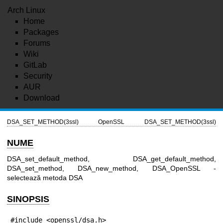
Arch Linux
Home
Packages
Forums
Wiki
GitLab
Security
AUR
Download
DSA_SET_METHOD(3ssl)
OpenSSL
DSA_SET_METHOD(3ssl)
NUME
DSA_set_default_method, DSA_get_default_method,
DSA_set_method, DSA_new_method, DSA_OpenSSL -
selectează metoda DSA
SINOPSIS
#include <openssl/dsa.h>