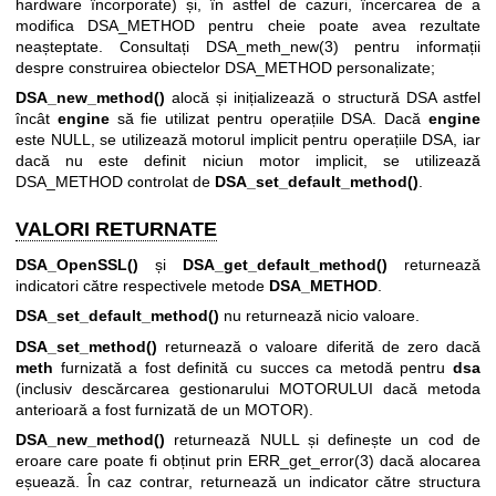
hardware încorporate) și, în astfel de cazuri, încercarea de a
modifica DSA_METHOD pentru cheie poate avea rezultate
neașteptate. Consultați
DSA_meth_new(3)
pentru informații
despre construirea obiectelor DSA_METHOD personalizate;
DSA_new_method()
alocă și inițializează o structură DSA astfel
încât
engine
să fie utilizat pentru operațiile DSA. Dacă
engine
este NULL, se utilizează motorul implicit pentru operațiile DSA, iar
dacă nu este definit niciun motor implicit, se utilizează
DSA_METHOD controlat de
DSA_set_default_method()
.
VALORI RETURNATE
DSA_OpenSSL()
și
DSA_get_default_method()
returnează
indicatori către respectivele metode
DSA_METHOD
.
DSA_set_default_method()
nu returnează nicio valoare.
DSA_set_method()
returnează o valoare diferită de zero dacă
meth
furnizată a fost definită cu succes ca metodă pentru
dsa
(inclusiv descărcarea gestionarului MOTORULUI dacă metoda
anterioară a fost furnizată de un MOTOR).
DSA_new_method()
returnează NULL și definește un cod de
eroare care poate fi obținut prin
ERR_get_error(3)
dacă alocarea
eșuează. În caz contrar, returnează un indicator către structura