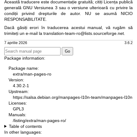
Această traducere este documentație gratuită; citiți
Licența publică
generală GNU Versiunea 3
sau o versiune ulterioară cu privire la
condiții privind drepturile de autor. NU se asumă NICIO
RESPONSABILITATE.
Dacă găsiți erori în traducerea acestui manual, vă rugăm să
trimiteți un e-mail la
translation-team-ro@lists.sourceforge.net
.
7 aprilie 2026
3.6.2
Package information:
Package name:
extra/man-pages-ro
Version:
4.30.2-1
Upstream:
https://salsa.debian.org/manpages-l10n-team/manpages-l10n
Licenses:
GPL3
Manuals:
/listing/extra/man-pages-ro/
Table of contents
In other languages: