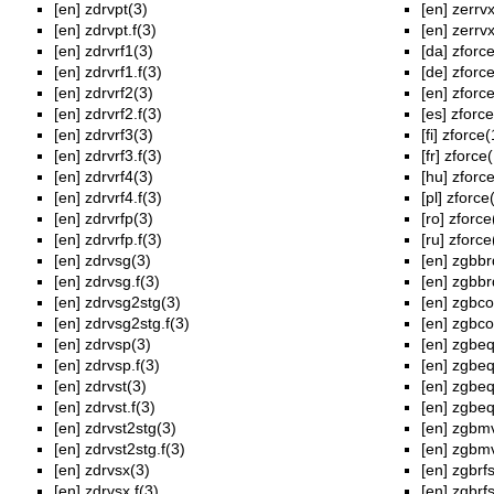
[en]
zdrvpt(3)
[en]
zerrvx
[en]
zdrvpt.f(3)
[en]
zerrvx
[en]
zdrvrf1(3)
[da]
zforce
[en]
zdrvrf1.f(3)
[de]
zforce
[en]
zdrvrf2(3)
[en]
zforce
[en]
zdrvrf2.f(3)
[es]
zforce
[en]
zdrvrf3(3)
[fi]
zforce(
[en]
zdrvrf3.f(3)
[fr]
zforce(
[en]
zdrvrf4(3)
[hu]
zforce
[en]
zdrvrf4.f(3)
[pl]
zforce
[en]
zdrvrfp(3)
[ro]
zforce
[en]
zdrvrfp.f(3)
[ru]
zforce
[en]
zdrvsg(3)
[en]
zgbbr
[en]
zdrvsg.f(3)
[en]
zgbbrd
[en]
zdrvsg2stg(3)
[en]
zgbco
[en]
zdrvsg2stg.f(3)
[en]
zgbco
[en]
zdrvsp(3)
[en]
zgbeq
[en]
zdrvsp.f(3)
[en]
zgbeq
[en]
zdrvst(3)
[en]
zgbeq
[en]
zdrvst.f(3)
[en]
zgbeq
[en]
zdrvst2stg(3)
[en]
zgbmv
[en]
zdrvst2stg.f(3)
[en]
zgbmv
[en]
zdrvsx(3)
[en]
zgbrfs
[en]
zdrvsx.f(3)
[en]
zgbrfs