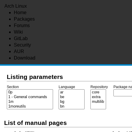
Arch Linux
Home
Packages
Forums
Wiki
GitLab
Security
AUR
Download
Listing parameters
Section
Language
Repository
Package n
List of manual pages