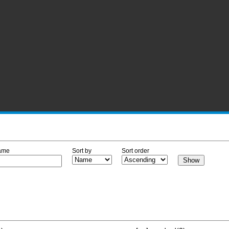
ame
Sort by
Sort order