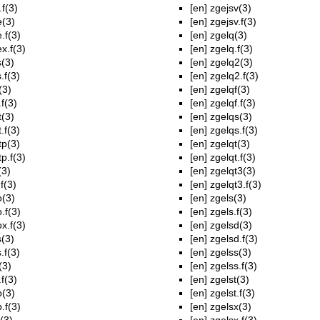
.f(3)
[en]
zgejsv(3)
e(3)
[en]
zgejsv.f(3)
.f(3)
[en]
zgelq(3)
x.f(3)
[en]
zgelq.f(3)
s(3)
[en]
zgelq2(3)
.f(3)
[en]
zgelq2.f(3)
(3)
[en]
zgelqf(3)
.f(3)
[en]
zgelqf.f(3)
t(3)
[en]
zgelqs(3)
.f(3)
[en]
zgelqs.f(3)
tp(3)
[en]
zgelqt(3)
tp.f(3)
[en]
zgelqt.f(3)
(3)
[en]
zgelqt3(3)
.f(3)
[en]
zgelqt3.f(3)
o(3)
[en]
zgels(3)
.f(3)
[en]
zgels.f(3)
x.f(3)
[en]
zgelsd(3)
s(3)
[en]
zgelsd.f(3)
.f(3)
[en]
zgelss(3)
(3)
[en]
zgelss.f(3)
.f(3)
[en]
zgelst(3)
p(3)
[en]
zgelst.f(3)
.f(3)
[en]
zgelsx(3)