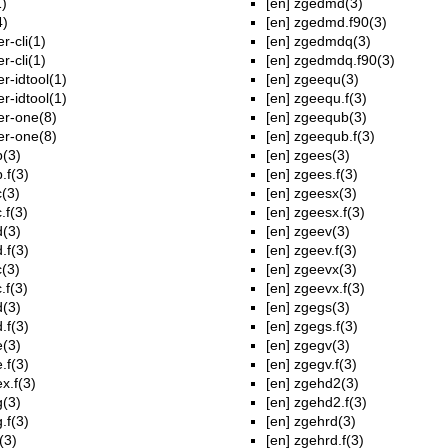
1)
[en]
zgedmd(3)
4)
[en]
zgedmd.f90(3)
er-cli(1)
[en]
zgedmdq(3)
er-cli(1)
[en]
zgedmdq.f90(3)
er-idtool(1)
[en]
zgeequ(3)
er-idtool(1)
[en]
zgeequ.f(3)
er-one(8)
[en]
zgeequb(3)
er-one(8)
[en]
zgeequb.f(3)
b(3)
[en]
zgees(3)
.f(3)
[en]
zgees.f(3)
c(3)
[en]
zgeesx(3)
.f(3)
[en]
zgeesx.f(3)
d(3)
[en]
zgeev(3)
.f(3)
[en]
zgeev.f(3)
c(3)
[en]
zgeevx(3)
.f(3)
[en]
zgeevx.f(3)
d(3)
[en]
zgegs(3)
.f(3)
[en]
zgegs.f(3)
e(3)
[en]
zgegv(3)
.f(3)
[en]
zgegv.f(3)
x.f(3)
[en]
zgehd2(3)
g(3)
[en]
zgehd2.f(3)
.f(3)
[en]
zgehrd(3)
(3)
[en]
zgehrd.f(3)