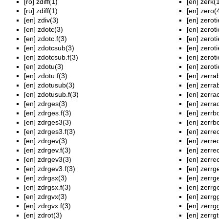
[ro]
zdiff(1)
[en]
zerk(
[ru]
zdiff(1)
[en]
zero(
[en]
zdiv(3)
[en]
zeroti
[en]
zdotc(3)
[en]
zeroti
[en]
zdotc.f(3)
[en]
zeroti
[en]
zdotcsub(3)
[en]
zeroti
[en]
zdotcsub.f(3)
[en]
zeroti
[en]
zdotu(3)
[en]
zeroti
[en]
zdotu.f(3)
[en]
zerra
[en]
zdotusub(3)
[en]
zerrab
[en]
zdotusub.f(3)
[en]
zerra
[en]
zdrges(3)
[en]
zerrac
[en]
zdrges.f(3)
[en]
zerrb
[en]
zdrges3(3)
[en]
zerrbd
[en]
zdrges3.f(3)
[en]
zerre
[en]
zdrgev(3)
[en]
zerrec
[en]
zdrgev.f(3)
[en]
zerre
[en]
zdrgev3(3)
[en]
zerred
[en]
zdrgev3.f(3)
[en]
zerrg
[en]
zdrgsx(3)
[en]
zerrge
[en]
zdrgsx.f(3)
[en]
zerrge
[en]
zdrgvx(3)
[en]
zerrg
[en]
zdrgvx.f(3)
[en]
zerrgg
[en]
zdrot(3)
[en]
zerrgt