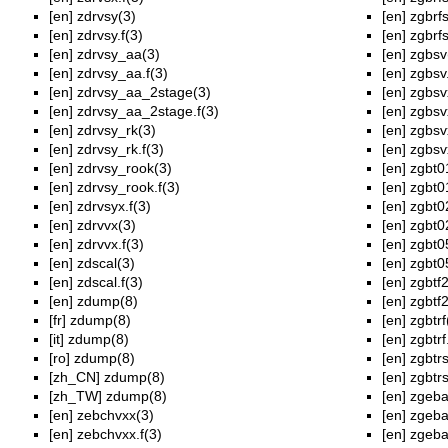
[en]
zdrvsy(3)
[en]
zgbrfs
[en]
zdrvsy.f(3)
[en]
zgbrfs
[en]
zdrvsy_aa(3)
[en]
zgbsv
[en]
zdrvsy_aa.f(3)
[en]
zgbsv.
[en]
zdrvsy_aa_2stage(3)
[en]
zgbsv
[en]
zdrvsy_aa_2stage.f(3)
[en]
zgbsvx
[en]
zdrvsy_rk(3)
[en]
zgbsv
[en]
zdrvsy_rk.f(3)
[en]
zgbsvx
[en]
zdrvsy_rook(3)
[en]
zgbt0
[en]
zdrvsy_rook.f(3)
[en]
zgbt01
[en]
zdrvsyx.f(3)
[en]
zgbt0
[en]
zdrvvx(3)
[en]
zgbt02
[en]
zdrvvx.f(3)
[en]
zgbt0
[en]
zdscal(3)
[en]
zgbt05
[en]
zdscal.f(3)
[en]
zgbtf2
[en]
zdump(8)
[en]
zgbtf2
[fr]
zdump(8)
[en]
zgbtrf
[it]
zdump(8)
[en]
zgbtrf
[ro]
zdump(8)
[en]
zgbtrs
[zh_CN]
zdump(8)
[en]
zgbtrs
[zh_TW]
zdump(8)
[en]
zgeba
[en]
zebchvxx(3)
[en]
zgeba
[en]
zebchvxx.f(3)
[en]
zgeba